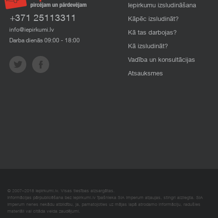
Iepirkumu izsludināšana
+371 25113311
Kāpēc izsludināt?
info@iepirkumi.lv
Kā tas darbojas?
Darba dienās 09:00 - 18:00
Kā izsludināt?
Vadība un konsultācijas
Atsauksmes
© 2007–2018 Iepirkumi.lv. Visas tiesības aizsargātas.
Informācijas pārpublicēšana bez iepirkumi.lv īpašnieka SIA Imperum atļaujas, stingri aizliegta. SIA
Imperum nenes nekādu atbildību, ja, pamatojoties uz mājas lapā atrodamo informāciju, radušies
materiāli vai citāda veida zaudējumi.