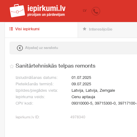
iepirkumi.lv
pir
LV
Visi iepirkumi
Interesējošie
Atpakaļ uz sarakstu
Sanitārtehniskās telpas remonts
Izsludināšanas datums:
01.07.2025
Pieteikšanās termiņš:
09.07.2025
Izpildes/piegādes vieta:
Latvija, Latvija, Zemgale
Iepirkuma veids:
Cenu aptauja
CPV kodi:
09310000-5, 39715300-0, 39717100-
Iepirkumi.lv ID:
4978340