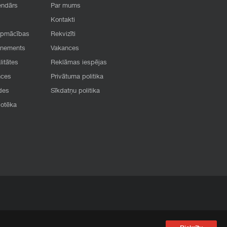
endārs
Par mums
Kontakti
apmācības
Rekvizīti
onements
Vakances
litātes
Reklāmas iespējas
nces
Privātuma politika
des
Sīkdatņu politika
iotēka