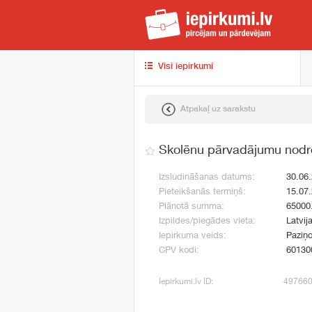
iep
Visi iepirkumi
Atpakaļ uz sarakstu
Skolēnu pārvadājumu nodr
Izsludināšanas datums:
30.06
Pieteikšanās termiņš:
15.07
Plānotā summa:
65000
Izpildes/piegādes vieta:
Latvij
Iepirkuma veids:
Paziņo
CPV kodi:
60130
Iepirkumi.lv ID:
49766