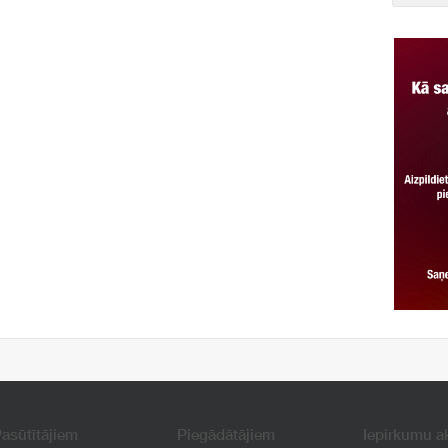
asūtītājiem
Piegādātājiem
Iepirkumu a