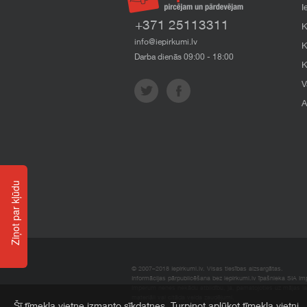
I
+371 25113311
K
info@iepirkumi.lv
K
Darba dienās 09:00 - 18:00
K
V
A
Ziņot par kļūdu
© 2007–2018 Iepirkumi.lv. Visas tiesības aizsargātas.
Informācijas pārpublicēšana bez iepirkumi.lv īpašnieka SIA Impe
Imperum nenes nekādu atbildību, ja, pamatojoties uz mājas l
materiāli vai citāda veida zaudējumi.