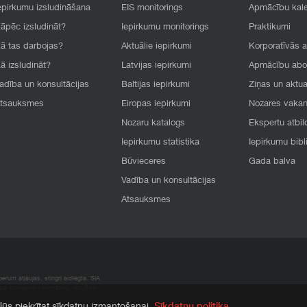
epirkumu izsludināšana
EIS monitorings
Apmācību kal
āpēc izsludināt?
Iepirkumu monitorings
Praktikumi
ā tas darbojas?
Aktuālie iepirkumi
Korporatīvās 
ā izsludināt?
Latvijas iepirkumi
Apmācību ab
adība un konsultācijas
Baltijas iepirkumi
Ziņas un aktua
tsauksmes
Eiropas iepirkumi
Nozares vaka
Nozaru katalogs
Ekspertu atbil
Iepirkumu statistika
Iepirkumu bibl
Būvieceres
Gada balva
Vadība un konsultācijas
Atsauksmes
rum atļaujas, stingri aizliegta. SIA
apā atrodamo informāciju, radušies