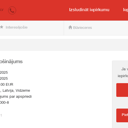
irkumi.lv
pircējam un pārdevējam
Izsludināt iepirkumu
Ie
LV
Interesējošie
Būvieceres
ošinājums
Ja 
.2025
iepir
.2025
.00 EUR
a, Latvija, Vidzeme
jums par apspriedi
000-8
Pie
01