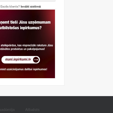
Esošs klients?
Ienākt sistēmā
kadēmija
Atbalsts