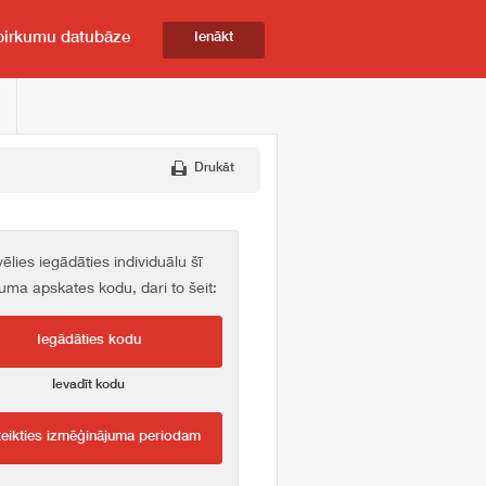
pirkumu datubāze
Ienākt
Drukāt
vēlies iegādāties individuālu šī
kuma apskates kodu, dari to šeit:
Iegādāties kodu
Ievadīt kodu
teikties izmēģinājuma periodam