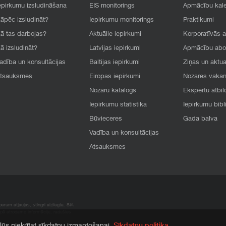
epirkumu izsludināšana
EIS monitorings
Apmācību kal
āpēc izsludināt?
Iepirkumu monitorings
Praktikumi
ā tas darbojas?
Aktuālie iepirkumi
Korporatīvās 
ā izsludināt?
Latvijas iepirkumi
Apmācību ab
adība un konsultācijas
Baltijas iepirkumi
Ziņas un aktua
tsauksmes
Eiropas iepirkumi
Nozares vaka
Nozaru katalogs
Ekspertu atbil
Iepirkumu statistika
Iepirkumu bibl
Būvieceres
Gada balva
Vadība un konsultācijas
Atsauksmes
rum atļaujas, stingri aizliegta. SIA
apā atrodamo informāciju, radušies