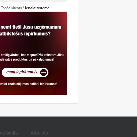
Esošs klients?
Ienākt sistēmā
kadēmija
Atbalsts