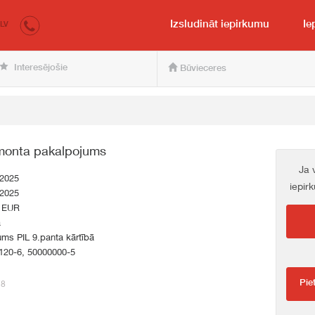
irkumi.lv
pircējam un pārdevējam
Izsludināt iepirkumu
Ie
LV
Interesējošie
Būvieceres
monta pakalpojums
Ja 
.2025
iepir
.2025
 EUR
a
ums PIL 9.panta kārtībā
120-6, 50000000-5
Pie
78