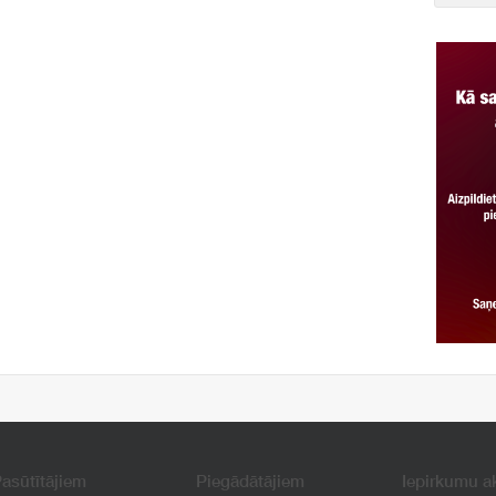
asūtītājiem
Piegādātājiem
Iepirkumu a