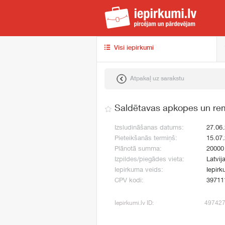
iep
Visi iepirkumi
Atpakaļ uz sarakstu
Saldētavas apkopes un re
Izsludināšanas datums:
27.06
Pieteikšanās termiņš:
15.07
Plānotā summa:
20000
Izpildes/piegādes vieta:
Latvij
Iepirkuma veids:
Iepirk
CPV kodi:
39711
Iepirkumi.lv ID:
49742