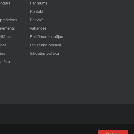
endārs
Par mums
Kontakti
apmācības
Rekvizīti
onements
Vakances
litātes
Reklāmas iespējas
nces
Privātuma politika
des
Sīkdatņu politika
iotēka