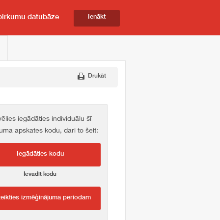
pirkumu datubāze
Ienākt
Drukāt
vēlies iegādāties individuālu šī
kuma apskates kodu, dari to šeit:
Iegādāties kodu
Ievadīt kodu
teikties izmēģinājuma periodam