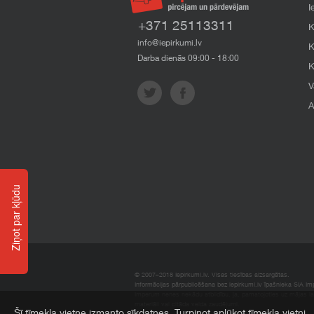
I
+371 25113311
K
info@iepirkumi.lv
K
Darba dienās 09:00 - 18:00
K
V
A
Ziņot par kļūdu
© 2007–2018 Iepirkumi.lv. Visas tiesības aizsargātas.
Informācijas pārpublicēšana bez iepirkumi.lv īpašnieka SIA Impe
Imperum nenes nekādu atbildību, ja, pamatojoties uz mājas l
materiāli vai citāda veida zaudējumi.