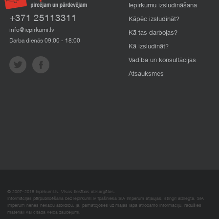
Iepirkumu izsludināšana
+371 25113311
Kāpēc izsludināt?
info@iepirkumi.lv
Kā tas darbojas?
Darba dienās 09:00 - 18:00
Kā izsludināt?
Vadība un konsultācijas
Atsauksmes
© 2007–2018 Iepirkumi.lv. Visas tiesības aizsargātas.
Informācijas pārpublicēšana bez iepirkumi.lv īpašnieka SIA Imperum atļaujas, stingri aizliegta. SIA
Imperum nenes nekādu atbildību, ja, pamatojoties uz mājas lapā atrodamo informāciju, radušies
materiāli vai citāda veida zaudējumi.