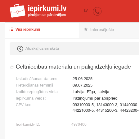
iepirkumi.lv
pir
LV
Visi iepirkumi
Interesējošie
Atpakaļ uz sarakstu
Celtniecības materiālu un palīglīdzekļu iegāde
Izsludināšanas datums:
25.06.2025
Pieteikšanās termiņš:
09.07.2025
Izpildes/piegādes vieta:
Latvija, Rīga, Latvija
Iepirkuma veids:
Paziņojums par apspriedi
CPV kodi:
09310000-5, 18143000-3, 31440000-
44221000-5, 44315200-3, 44423200-
Iepirkumi.lv ID:
4970400