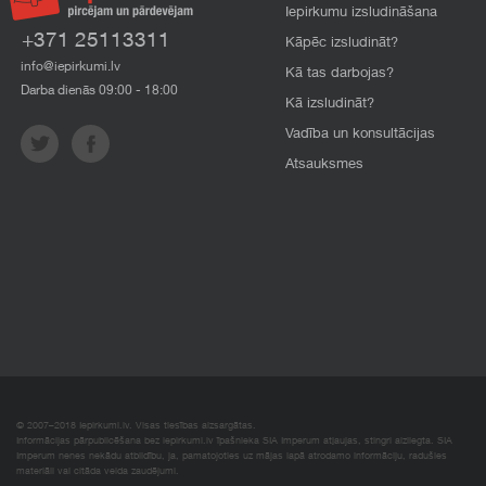
Iepirkumu izsludināšana
+371 25113311
Kāpēc izsludināt?
info@iepirkumi.lv
Kā tas darbojas?
Darba dienās 09:00 - 18:00
Kā izsludināt?
Vadība un konsultācijas
Atsauksmes
© 2007–2018 Iepirkumi.lv. Visas tiesības aizsargātas.
Informācijas pārpublicēšana bez iepirkumi.lv īpašnieka SIA Imperum atļaujas, stingri aizliegta. SIA
Imperum nenes nekādu atbildību, ja, pamatojoties uz mājas lapā atrodamo informāciju, radušies
materiāli vai citāda veida zaudējumi.