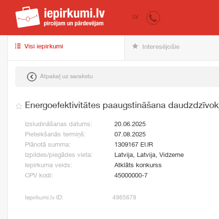
iepirkumi.lv
pir
LV
Visi iepirkumi
Interesējošie
Atpakaļ uz sarakstu
Energoefektivitātes paaugstināšana daudzdzīvok
Izsludināšanas datums:
20.06.2025
Pieteikšanās termiņš:
07.08.2025
Plānotā summa:
1309167 EUR
Izpildes/piegādes vieta:
Latvija, Latvija, Vidzeme
Iepirkuma veids:
Atklāts konkurss
CPV kodi:
45000000-7
Iepirkumi.lv ID:
4965678