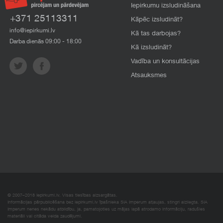
Iepirkumu izsludināšana
+371 25113311
Kāpēc izsludināt?
info@iepirkumi.lv
Kā tas darbojas?
Darba dienās 09:00 - 18:00
Kā izsludināt?
Vadība un konsultācijas
Atsauksmes
© 2007–2018 Iepirkumi.lv. Visas tiesības aizsargātas.
Informācijas pārpublicēšana bez iepirkumi.lv īpašnieka SIA Imperum atļaujas, stingri aizliegta. SIA
Imperum nenes nekādu atbildību, ja, pamatojoties uz mājas lapā atrodamo informāciju, radušies
materiāli vai citāda veida zaudējumi.