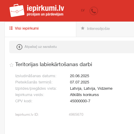
iepirkumi.lv
pir
LV
Visi iepirkumi
Interesējošie
Atpakaļ uz sarakstu
Teritorijas labiekārtošanas darbi
Izsludināšanas datums:
20.06.2025
Pieteikšanās termiņš:
07.07.2025
Izpildes/piegādes vieta:
Latvija, Latvija, Vidzeme
Iepirkuma veids:
Atklāts konkurss
CPV kodi:
45000000-7
Iepirkumi.lv ID:
4965670