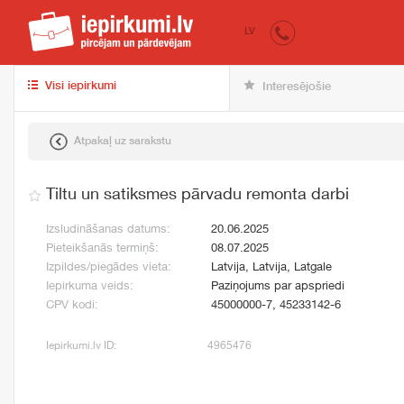
iepirkumi.lv
pir
LV
Visi iepirkumi
Interesējošie
Atpakaļ uz sarakstu
Tiltu un satiksmes pārvadu remonta darbi
Izsludināšanas datums:
20.06.2025
Pieteikšanās termiņš:
08.07.2025
Izpildes/piegādes vieta:
Latvija, Latvija, Latgale
Iepirkuma veids:
Paziņojums par apspriedi
CPV kodi:
45000000-7, 45233142-6
Iepirkumi.lv ID:
4965476