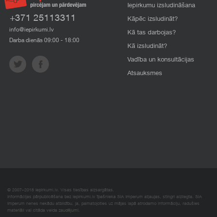
Iepirkumu izsludināšana
+371 25113311
Kāpēc izsludināt?
info@iepirkumi.lv
Kā tas darbojas?
Darba dienās 09:00 - 18:00
Kā izsludināt?
Vadība un konsultācijas
Atsauksmes
© 2007–2018 Iepirkumi.lv. Visas tiesības aizsargātas.
Informācijas pārpublicēšana bez iepirkumi.lv īpašnieka SIA Imperum atļaujas, stingri aizliegta. SIA
Imperum nenes nekādu atbildību, ja, pamatojoties uz mājas lapā atrodamo informāciju, radušies
materiāli vai citāda veida zaudējumi.