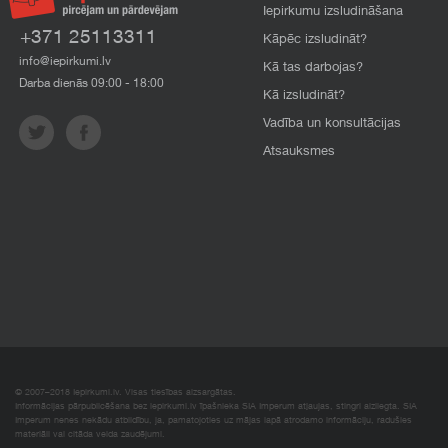
Iepirkumu izsludināšana
+371 25113311
Kāpēc izsludināt?
info@iepirkumi.lv
Kā tas darbojas?
Darba dienās 09:00 - 18:00
Kā izsludināt?
Vadība un konsultācijas
Atsauksmes
© 2007–2018 Iepirkumi.lv. Visas tiesības aizsargātas.
Informācijas pārpublicēšana bez iepirkumi.lv īpašnieka SIA Imperum atļaujas, stingri aizliegta. SIA
Imperum nenes nekādu atbildību, ja, pamatojoties uz mājas lapā atrodamo informāciju, radušies
materiāli vai citāda veida zaudējumi.