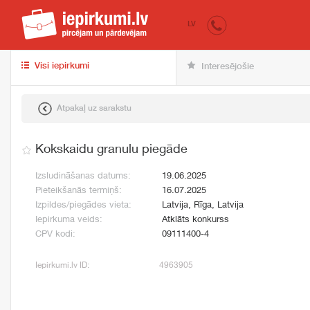
iepirkumi.lv
pir
LV
Visi iepirkumi
Interesējošie
Atpakaļ uz sarakstu
Kokskaidu granulu piegāde
Izsludināšanas datums:
19.06.2025
Pieteikšanās termiņš:
16.07.2025
Izpildes/piegādes vieta:
Latvija, Rīga, Latvija
Iepirkuma veids:
Atklāts konkurss
CPV kodi:
09111400-4
Iepirkumi.lv ID:
4963905