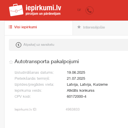
iepirkumi.lv
pir
LV
Visi iepirkumi
Interesējošie
Atpakaļ uz sarakstu
Autotransporta pakalpojumi
Izsludināšanas datums:
19.06.2025
Pieteikšanās termiņš:
21.07.2025
Izpildes/piegādes vieta:
Latvija, Latvija, Kurzeme
Iepirkuma veids:
Atklāts konkurss
CPV kodi:
60172000-4
Iepirkumi.lv ID:
4963833