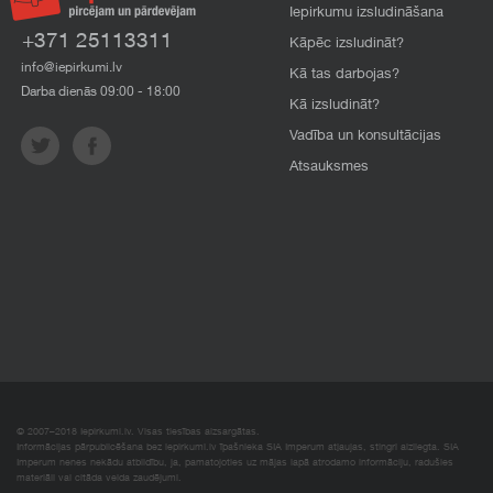
Iepirkumu izsludināšana
+371 25113311
Kāpēc izsludināt?
info@iepirkumi.lv
Kā tas darbojas?
Darba dienās 09:00 - 18:00
Kā izsludināt?
Vadība un konsultācijas
Atsauksmes
© 2007–2018 Iepirkumi.lv. Visas tiesības aizsargātas.
Informācijas pārpublicēšana bez iepirkumi.lv īpašnieka SIA Imperum atļaujas, stingri aizliegta. SIA
Imperum nenes nekādu atbildību, ja, pamatojoties uz mājas lapā atrodamo informāciju, radušies
materiāli vai citāda veida zaudējumi.