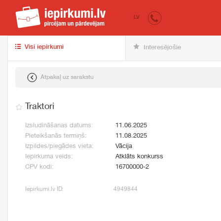
iepirkumi.lv
pir
LV
Visi iepirkumi
Interesējošie
Atpakaļ uz sarakstu
Traktori
Izsludināšanas datums:
11.06.2025
Pieteikšanās termiņš:
11.08.2025
Izpildes/piegādes vieta:
Vācija
Iepirkuma veids:
Atklāts konkurss
CPV kodi:
16700000-2
Iepirkumi.lv ID:
4949844