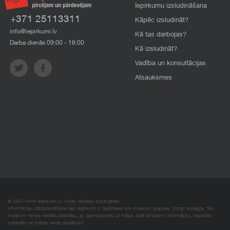
Iepirkumu izsludināšana
+371 25113311
Kāpēc izsludināt?
info@iepirkumi.lv
Kā tas darbojas?
Darba dienās 09:00 - 18:00
Kā izsludināt?
Vadība un konsultācijas
Atsauksmes
© 2007–2018 Iepirkumi.lv. Visas tiesības aizsargātas.
Informācijas pārpublicēšana bez iepirkumi.lv īpašnieka SIA Imperum atļaujas, stingri aizliegta. SIA
Imperum nenes nekādu atbildību, ja, pamatojoties uz mājas lapā atrodamo informāciju, radušies
materiāli vai citāda veida zaudējumi.