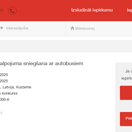
irkumi.lv
pircējam un pārdevējam
Izsludināt iepirkumu
Ie
LV
Interesējošie
Būvieceres
kalpojuma sniegšana ar autobusiem
Ja 
.2025
iepir
.2025
a, Latvija, Kurzeme
s konkurss
000-6
94
Pie