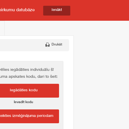
pirkumu datubāze
Ienākt
Drukāt
vēlies iegādāties individuālu šī
kuma apskates kodu, dari to šeit:
Iegādāties kodu
Ievadīt kodu
teikties izmēģinājuma periodam