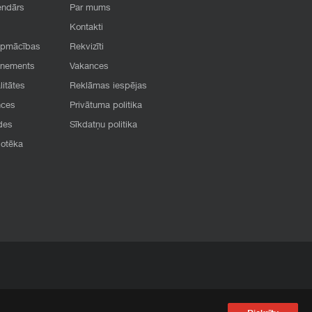
endārs
Par mums
Kontakti
apmācības
Rekvizīti
onements
Vakances
litātes
Reklāmas iespējas
nces
Privātuma politika
des
Sīkdatņu politika
iotēka