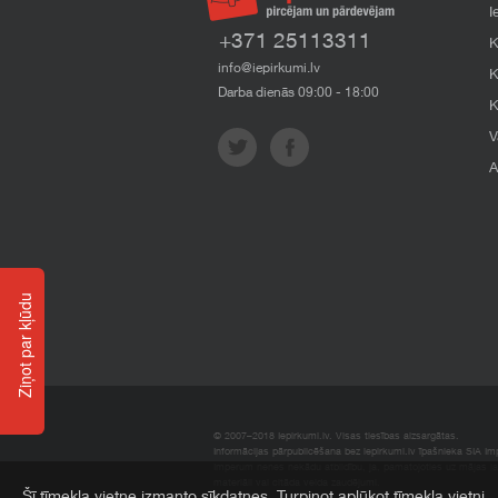
I
+371 25113311
K
info@iepirkumi.lv
K
Darba dienās 09:00 - 18:00
K
V
A
Ziņot par kļūdu
© 2007–2018 Iepirkumi.lv. Visas tiesības aizsargātas.
Informācijas pārpublicēšana bez iepirkumi.lv īpašnieka SIA Impe
Imperum nenes nekādu atbildību, ja, pamatojoties uz mājas l
materiāli vai citāda veida zaudējumi.