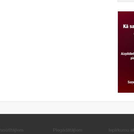
asūtītājiem
Piegādātājiem
Iepirkumu a