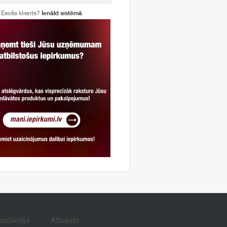
Esošs klients?
Ienākt sistēmā
kadēmija
Atbalsts