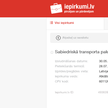
iep
Visi iepirkumi
Atpakaļ uz sarakstu
Sabiedriskā transporta pa
Izsludināšanas datums:
30.05
Pieteikšanās termiņš:
28.07
Izpildes/piegādes vieta:
Latvij
Iepirkuma veids:
Atklāt
CPV kodi:
60112
Iepirkumi.lv ID:
49363