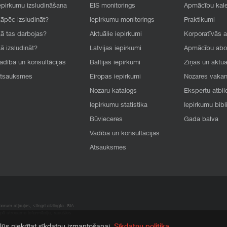
epirkumu izsludināšana
EIS monitorings
Apmācību kal
āpēc izsludināt?
Iepirkumu monitorings
Praktikumi
ā tas darbojas?
Aktuālie iepirkumi
Korporatīvās 
ā izsludināt?
Latvijas iepirkumi
Apmācību ab
adība un konsultācijas
Baltijas iepirkumi
Ziņas un aktua
tsauksmes
Eiropas iepirkumi
Nozares vaka
Nozaru katalogs
Ekspertu atbil
Iepirkumu statistika
Iepirkumu bibl
Būvieceres
Gada balva
Vadība un konsultācijas
Atsauksmes
rum atļaujas, stingri aizliegta. SIA
apā atrodamo informāciju, radušies