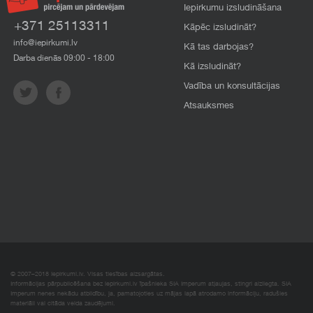
Iepirkumu izsludināšana
+371 25113311
Kāpēc izsludināt?
info@iepirkumi.lv
Kā tas darbojas?
Darba dienās 09:00 - 18:00
Kā izsludināt?
Vadība un konsultācijas
Atsauksmes
© 2007–2018 Iepirkumi.lv. Visas tiesības aizsargātas.
Informācijas pārpublicēšana bez iepirkumi.lv īpašnieka SIA Imperum atļaujas, stingri aizliegta. SIA
Imperum nenes nekādu atbildību, ja, pamatojoties uz mājas lapā atrodamo informāciju, radušies
materiāli vai citāda veida zaudējumi.