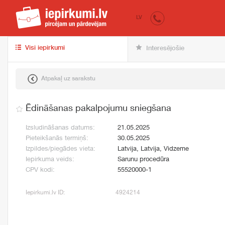
iepirkumi.lv
pir
LV
Visi iepirkumi
Interesējošie
Atpakaļ uz sarakstu
Ēdināšanas pakalpojumu sniegšana
Izsludināšanas datums:
21.05.2025
Pieteikšanās termiņš:
30.05.2025
Izpildes/piegādes vieta:
Latvija, Latvija, Vidzeme
Iepirkuma veids:
Sarunu procedūra
CPV kodi:
55520000-1
Iepirkumi.lv ID:
4924214