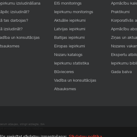
epirkumu izsludināšana
EIS monitorings
Apmācību kal
āpēc izsludināt?
Iepirkumu monitorings
Praktikumi
ā tas darbojas?
Aktuālie iepirkumi
Korporatīvās 
ā izsludināt?
Latvijas iepirkumi
Apmācību ab
adība un konsultācijas
Baltijas iepirkumi
Ziņas un aktua
tsauksmes
Eiropas iepirkumi
Nozares vaka
Nozaru katalogs
Ekspertu atbil
Iepirkumu statistika
Iepirkumu bibl
Būvieceres
Gada balva
Vadība un konsultācijas
Atsauksmes
rum atļaujas, stingri aizliegta. SIA
apā atrodamo informāciju, radušies