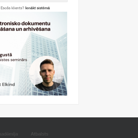
Esošs klients?
Ienākt sistēmā
kadēmija
Atbalsts