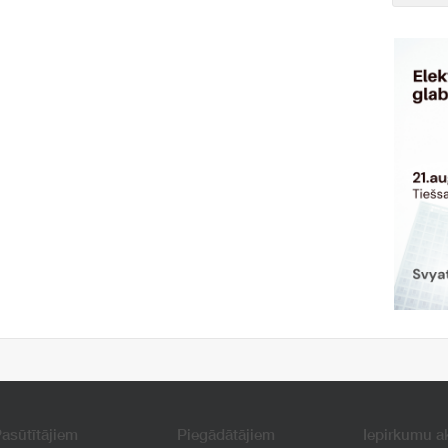
asūtītājiem
Piegādātājiem
Iepirkumu a