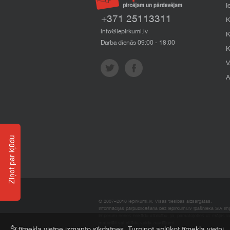
I
+371 25113311
K
info@iepirkumi.lv
K
Darba dienās 09:00 - 18:00
K
V
A
Ziņot par kļūdu
© 2007–2018 Iepirkumi.lv. Visas tiesības aizsargātas.
Informācijas pārpublicēšana bez iepirkumi.lv īpašnieka SIA Impe
Imperum nenes nekādu atbildību, ja, pamatojoties uz mājas l
materiāli vai citāda veida zaudējumi.