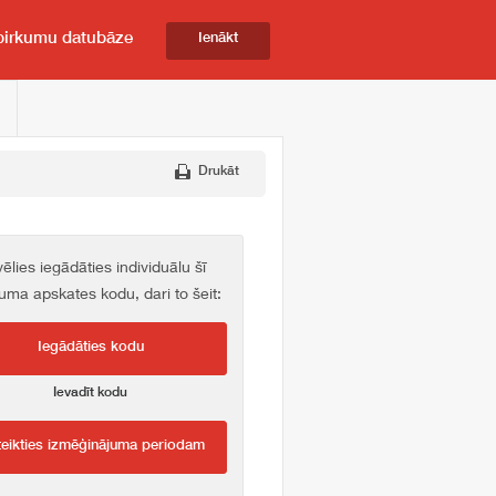
pirkumu datubāze
Ienākt
Drukāt
vēlies iegādāties individuālu šī
kuma apskates kodu, dari to šeit:
Iegādāties kodu
Ievadīt kodu
teikties izmēģinājuma periodam