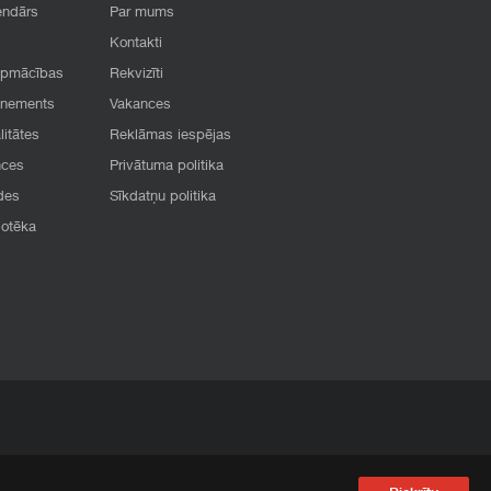
endārs
Par mums
Kontakti
apmācības
Rekvizīti
onements
Vakances
litātes
Reklāmas iespējas
nces
Privātuma politika
des
Sīkdatņu politika
iotēka