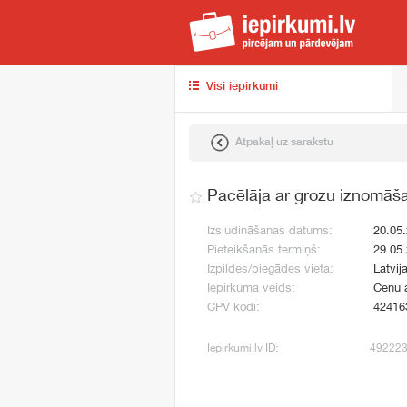
iep
Visi iepirkumi
Atpakaļ uz sarakstu
Pacēlāja ar grozu iznomāš
Izsludināšanas datums:
20.05
Pieteikšanās termiņš:
29.05
Izpildes/piegādes vieta:
Latvij
Iepirkuma veids:
Cenu 
CPV kodi:
42416
Iepirkumi.lv ID:
49222