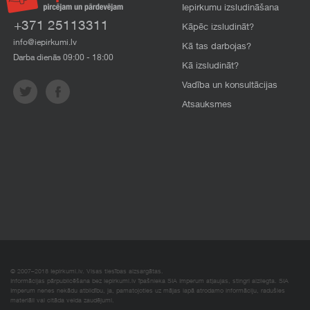
Iepirkumu izsludināšana
+371 25113311
Kāpēc izsludināt?
info@iepirkumi.lv
Kā tas darbojas?
Darba dienās 09:00 - 18:00
Kā izsludināt?
Vadība un konsultācijas
Atsauksmes
© 2007–2018 Iepirkumi.lv. Visas tiesības aizsargātas.
Informācijas pārpublicēšana bez iepirkumi.lv īpašnieka SIA Imperum atļaujas, stingri aizliegta. SIA
Imperum nenes nekādu atbildību, ja, pamatojoties uz mājas lapā atrodamo informāciju, radušies
materiāli vai citāda veida zaudējumi.