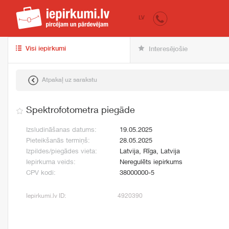
iepirkumi.lv
pir
LV
Visi iepirkumi
Interesējošie
Atpakaļ uz sarakstu
Spektrofotometra piegāde
Izsludināšanas datums:
19.05.2025
Pieteikšanās termiņš:
28.05.2025
Izpildes/piegādes vieta:
Latvija, Rīga, Latvija
Iepirkuma veids:
Neregulēts iepirkums
CPV kodi:
38000000-5
Iepirkumi.lv ID:
4920390