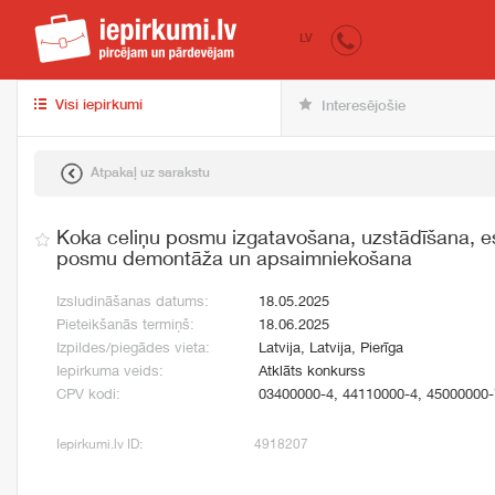
iepirkumi.lv
pir
LV
Visi iepirkumi
Interesējošie
Atpakaļ uz sarakstu
Koka celiņu posmu izgatavošana, uzstādīšana, e
posmu demontāža un apsaimniekošana
Izsludināšanas datums:
18.05.2025
Pieteikšanās termiņš:
18.06.2025
Izpildes/piegādes vieta:
Latvija, Latvija, Pierīga
Iepirkuma veids:
Atklāts konkurss
CPV kodi:
03400000-4, 44110000-4, 45000000-
Iepirkumi.lv ID:
4918207