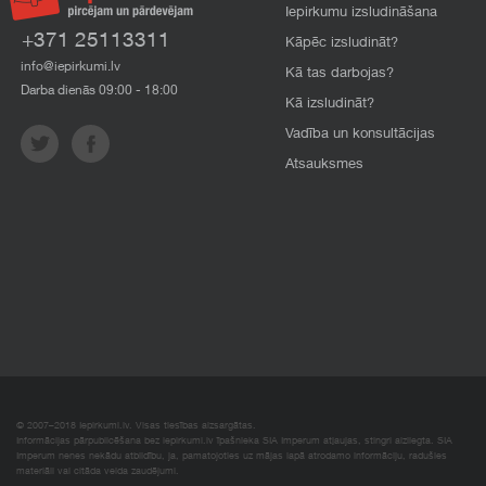
Iepirkumu izsludināšana
+371 25113311
Kāpēc izsludināt?
info@iepirkumi.lv
Kā tas darbojas?
Darba dienās 09:00 - 18:00
Kā izsludināt?
Vadība un konsultācijas
Atsauksmes
© 2007–2018 Iepirkumi.lv. Visas tiesības aizsargātas.
Informācijas pārpublicēšana bez iepirkumi.lv īpašnieka SIA Imperum atļaujas, stingri aizliegta. SIA
Imperum nenes nekādu atbildību, ja, pamatojoties uz mājas lapā atrodamo informāciju, radušies
materiāli vai citāda veida zaudējumi.