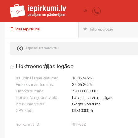
iepirkumi.lv
pir
LV
Visi iepirkumi
Interesējošie
Atpakaļ uz sarakstu
Elektroenerģijas iegāde
Izsludināšanas datums:
16.05.2025
Pieteikšanās termiņš:
27.05.2025
Plānotā summa:
75000.00 EUR
Izpildes/piegādes vieta:
Latvija, Latvija, Latgale
Iepirkuma veids:
Slēgts konkurss
CPV kodi:
09310000-5
Iepirkumi.lv ID:
4917882