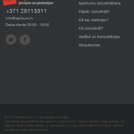
Iepirkumu izsludināšana
+371 25113311
Kāpēc izsludināt?
info@iepirkumi.lv
Kā tas darbojas?
Darba dienās 09:00 - 18:00
Kā izsludināt?
Vadība un konsultācijas
Atsauksmes
© 2007–2018 Iepirkumi.lv. Visas tiesības aizsargātas.
Informācijas pārpublicēšana bez iepirkumi.lv īpašnieka SIA Imperum atļaujas, stingri aizliegta. SIA
Imperum nenes nekādu atbildību, ja, pamatojoties uz mājas lapā atrodamo informāciju, radušies
materiāli vai citāda veida zaudējumi.