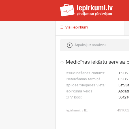
iep
Visi iepirkumi
Atpakaļ uz sarakstu
Medicīnas iekārtu servisa 
Izsludināšanas datums:
15.05
Pieteikšanās termiņš:
05.06
Izpildes/piegādes vieta:
Latvija
Iepirkuma veids:
Atklāt
CPV kodi:
50421
Iepirkumi.lv ID:
49160