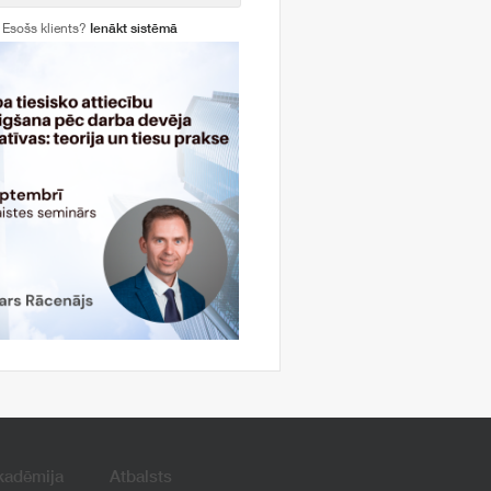
Esošs klients?
Ienākt sistēmā
kadēmija
Atbalsts