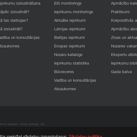
epirkumu izsludināšana
EIS monitorings
Apmācību kal
āpēc izsludināt?
Iepirkumu monitorings
Praktikumi
ā tas darbojas?
Aktuālie iepirkumi
Korporatīvās 
ā izsludināt?
Latvijas iepirkumi
Apmācību ab
adība un konsultācijas
Baltijas iepirkumi
Ziņas un aktua
tsauksmes
Eiropas iepirkumi
Nozares vaka
Nozaru katalogs
Ekspertu atbil
Iepirkumu statistika
Iepirkumu bibl
Būvieceres
Gada balva
Vadība un konsultācijas
Atsauksmes
rum atļaujas, stingri aizliegta. SIA
apā atrodamo informāciju, radušies