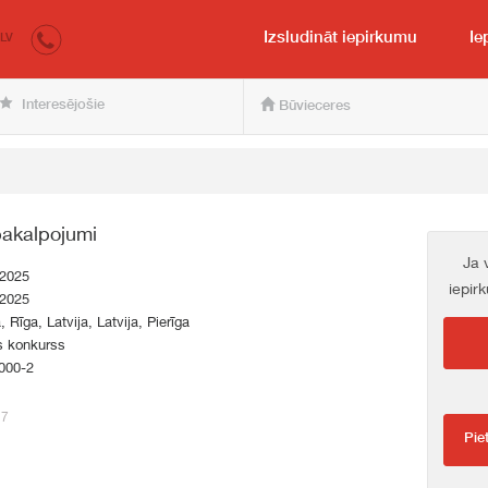
irkumi.lv
pircējam un pārdevējam
Izsludināt iepirkumu
Ie
LV
Interesējošie
Būvieceres
pakalpojumi
Ja 
.2025
iepir
.2025
, Rīga, Latvija, Latvija, Pierīga
s konkurss
000-2
27
Pie