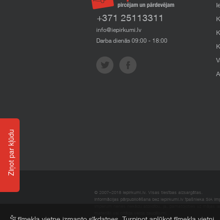
I
+371 25113311
K
info@iepirkumi.lv
K
Darba dienās 09:00 - 18:00
K
V
A
Ziņot par kļūdu
© 2007–2018 Iepirkumi.lv. Visas tiesības aizsargātas.
Informācijas pārpublicēšana bez iepirkumi.lv īpašnieka SIA Impe
Imperum nenes nekādu atbildību, ja, pamatojoties uz mājas l
materiāli vai citāda veida zaudējumi.