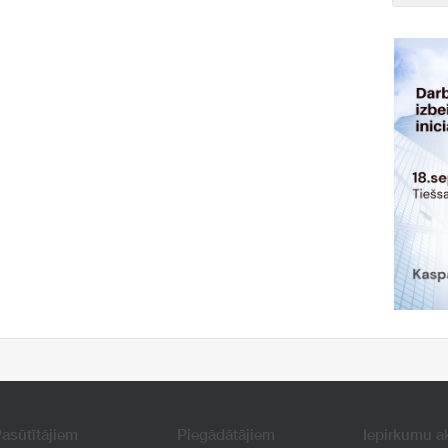
asūtītājiem
Piegādātājiem
Iepirkumu a