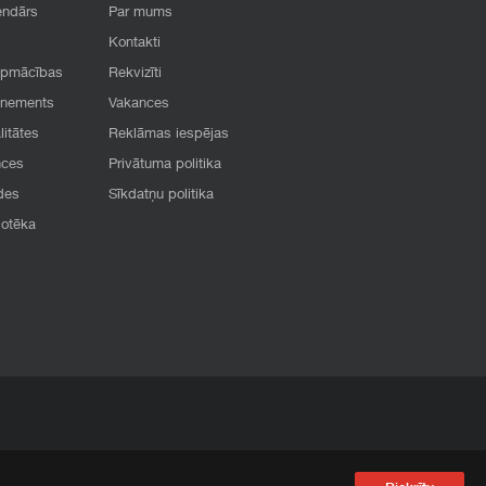
endārs
Par mums
Kontakti
apmācības
Rekvizīti
onements
Vakances
litātes
Reklāmas iespējas
nces
Privātuma politika
des
Sīkdatņu politika
iotēka