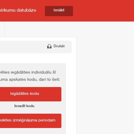
pirkumu datubāze
Ienākt
Drukāt
vēlies iegādāties individuālu šī
kuma apskates kodu, dari to šeit:
Iegādāties kodu
Ievadīt kodu
teikties izmēģinājuma periodam