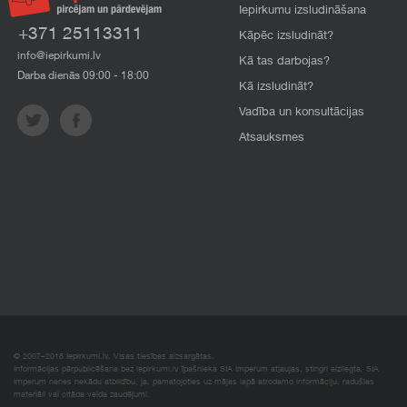
Iepirkumu izsludināšana
+371 25113311
Kāpēc izsludināt?
info@iepirkumi.lv
Kā tas darbojas?
Darba dienās 09:00 - 18:00
Kā izsludināt?
Vadība un konsultācijas
Atsauksmes
© 2007–2018 Iepirkumi.lv. Visas tiesības aizsargātas.
Informācijas pārpublicēšana bez iepirkumi.lv īpašnieka SIA Imperum atļaujas, stingri aizliegta. SIA
Imperum nenes nekādu atbildību, ja, pamatojoties uz mājas lapā atrodamo informāciju, radušies
materiāli vai citāda veida zaudējumi.