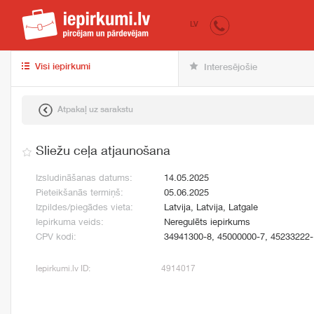
iepirkumi.lv
pir
LV
Visi iepirkumi
Interesējošie
Atpakaļ uz sarakstu
Sliežu ceļa atjaunošana
Izsludināšanas datums:
14.05.2025
Pieteikšanās termiņš:
05.06.2025
Izpildes/piegādes vieta:
Latvija, Latvija, Latgale
Iepirkuma veids:
Neregulēts iepirkums
CPV kodi:
34941300-8, 45000000-7, 45233222-
Iepirkumi.lv ID:
4914017