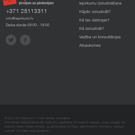
Iepirkumu izsludināšana
+371 25113311
Kāpēc izsludināt?
info@iepirkumi.lv
Kā tas darbojas?
Darba dienās 09:00 - 18:00
Kā izsludināt?
Vadība un konsultācijas
Atsauksmes
© 2007–2018 Iepirkumi.lv. Visas tiesības aizsargātas.
Informācijas pārpublicēšana bez iepirkumi.lv īpašnieka SIA Imperum atļaujas, stingri aizliegta. SIA
Imperum nenes nekādu atbildību, ja, pamatojoties uz mājas lapā atrodamo informāciju, radušies
materiāli vai citāda veida zaudējumi.