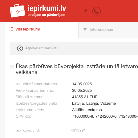
iepirkumi.lv
pir
LV
Visi iepirkumi
Interesējošie
Atpakaļ uz sarakstu
Ēkas pārbūves būvprojekta izstrāde un tā ietvar
veikšana
Izsludināšanas datums:
14.05.2025
Pieteikšanās termiņš:
30.05.2025
Plānotā summa:
41355.31 EUR
Izpildes/piegādes vieta:
Latvija, Latvija, Vidzeme
Iepirkuma veids:
Atklāts konkurss
CPV kodi:
71000000-8, 71242000-6, 71248000-
Iepirkumi.lv ID:
4913991