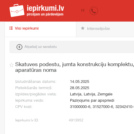
iepirkumi.lv
pir
LV
Visi iepirkumi
Interesējošie
Atpakaļ uz sarakstu
Skatuves podestu, jumta konstrukciju komplektu
aparatūras noma
Izsludināšanas datums:
14.05.2025
Pieteikšanās termiņš:
28.05.2025
Izpildes/piegādes vieta:
Latvija, Latvija, Zemgale
Iepirkuma veids:
Paziņojums par apspriedi
CPV kodi:
31000000-6, 31527000-6, 32342410-
Iepirkumi.lv ID:
4913952