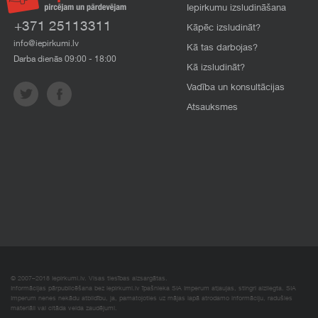
Iepirkumu izsludināšana
+371 25113311
Kāpēc izsludināt?
info@iepirkumi.lv
Kā tas darbojas?
Darba dienās 09:00 - 18:00
Kā izsludināt?
Vadība un konsultācijas
Atsauksmes
© 2007–2018 Iepirkumi.lv. Visas tiesības aizsargātas.
Informācijas pārpublicēšana bez iepirkumi.lv īpašnieka SIA Imperum atļaujas, stingri aizliegta. SIA
Imperum nenes nekādu atbildību, ja, pamatojoties uz mājas lapā atrodamo informāciju, radušies
materiāli vai citāda veida zaudējumi.