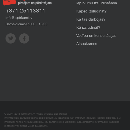
Iepirkumu izsludināšana
+371 25113311
Kāpēc izsludināt?
info@iepirkumi.lv
Kā tas darbojas?
Darba dienās 09:00 - 18:00
Kā izsludināt?
Vadība un konsultācijas
Atsauksmes
© 2007–2018 Iepirkumi.lv. Visas tiesības aizsargātas.
Informācijas pārpublicēšana bez iepirkumi.lv īpašnieka SIA Imperum atļaujas, stingri aizliegta. SIA
Imperum nenes nekādu atbildību, ja, pamatojoties uz mājas lapā atrodamo informāciju, radušies
materiāli vai citāda veida zaudējumi.