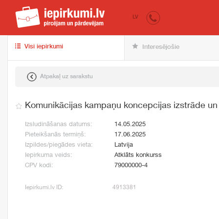
iepirkumi.lv
pir
LV
Visi iepirkumi
Interesējošie
Atpakaļ uz sarakstu
Komunikācijas kampaņu koncepcijas izstrāde un
Izsludināšanas datums:
14.05.2025
Pieteikšanās termiņš:
17.06.2025
Izpildes/piegādes vieta:
Latvija
Iepirkuma veids:
Atklāts konkurss
CPV kodi:
79000000-4
Iepirkumi.lv ID:
4913381