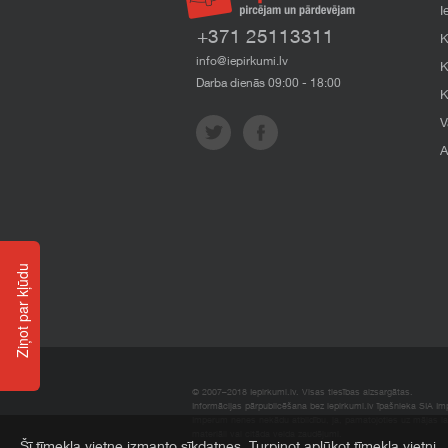
I
+371 25113311
K
info@iepirkumi.lv
K
Darba dienās 09:00 - 18:00
K
V
A
Ziņot par kļūdu
© 2007–2018 Iepirkumi.lv. Visas tiesības aizsargātas.
Informācijas pārpublicēšana bez iepirkumi.lv īpašnieka SIA Impe
Imperum nenes nekādu atbildību, ja, pamatojoties uz mājas l
materiāli vai citāda veida zaudējumi.