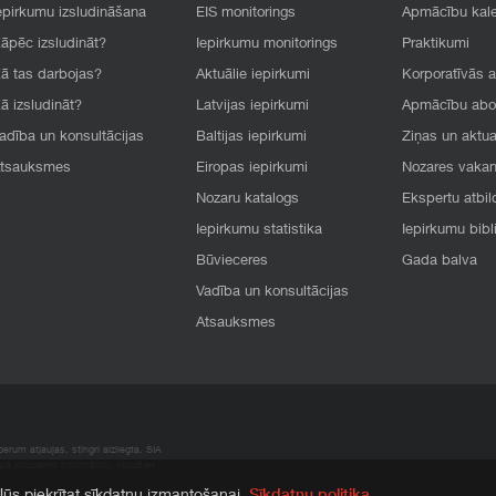
epirkumu izsludināšana
EIS monitorings
Apmācību kal
āpēc izsludināt?
Iepirkumu monitorings
Praktikumi
ā tas darbojas?
Aktuālie iepirkumi
Korporatīvās 
ā izsludināt?
Latvijas iepirkumi
Apmācību ab
adība un konsultācijas
Baltijas iepirkumi
Ziņas un aktua
tsauksmes
Eiropas iepirkumi
Nozares vaka
Nozaru katalogs
Ekspertu atbil
Iepirkumu statistika
Iepirkumu bibl
Būvieceres
Gada balva
Vadība un konsultācijas
Atsauksmes
rum atļaujas, stingri aizliegta. SIA
apā atrodamo informāciju, radušies