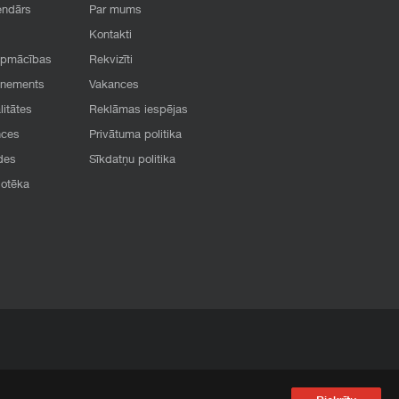
endārs
Par mums
Kontakti
apmācības
Rekvizīti
onements
Vakances
litātes
Reklāmas iespējas
nces
Privātuma politika
des
Sīkdatņu politika
iotēka