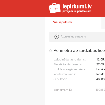
iep
Visi iepirkumi
Atpakaļ uz sarakstu
Perimetra aizsardzības lic
Izsludināšanas datums:
12.05
Pieteikšanās termiņš:
27.05
Izpildes/piegādes vieta:
Latvij
Iepirkuma veids:
Iepirk
CPV kodi:
48000
Iepirkumi.lv ID:
49086