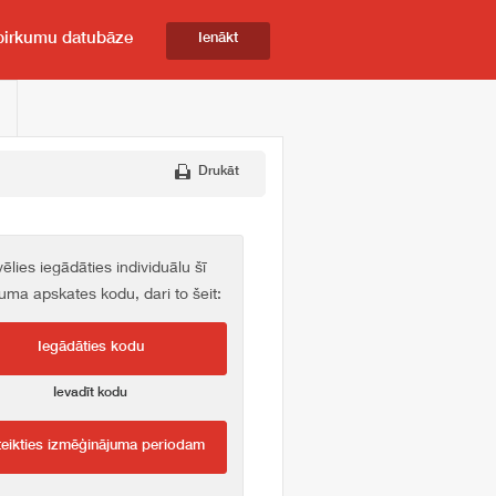
pirkumu datubāze
Ienākt
Drukāt
vēlies iegādāties individuālu šī
kuma apskates kodu, dari to šeit:
Iegādāties kodu
Ievadīt kodu
teikties izmēģinājuma periodam