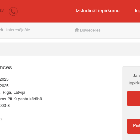
irkumi.lv
pircējam un pārdevējam
Izsludināt iepirkumu
Ie
LV
Interesējošie
Būvieceres
ences
Ja 
.2025
iepir
.2025
a, Rīga, Latvija
ums PIL 9.panta kārtībā
000-8
97
Pie