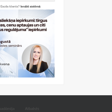
Esošs klients?
Ienākt sistēmā
kadēmija
Atbalsts