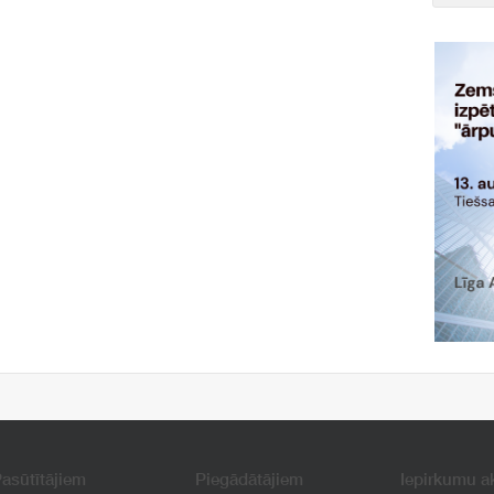
asūtītājiem
Piegādātājiem
Iepirkumu a