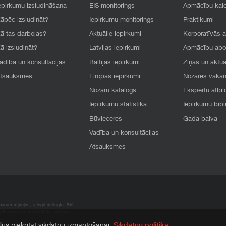
epirkumu izsludināšana
EIS monitorings
Apmācību kal
āpēc izsludināt?
Iepirkumu monitorings
Praktikumi
ā tas darbojas?
Aktuālie iepirkumi
Korporatīvās 
ā izsludināt?
Latvijas iepirkumi
Apmācību ab
adība un konsultācijas
Baltijas iepirkumi
Ziņas un aktua
tsauksmes
Eiropas iepirkumi
Nozares vaka
Nozaru katalogs
Ekspertu atbil
Iepirkumu statistika
Iepirkumu bibl
Būvieceres
Gada balva
Vadība un konsultācijas
Atsauksmes
rum atļaujas, stingri aizliegta. SIA
apā atrodamo informāciju, radušies