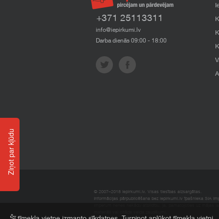
I
+371 25113311
K
info@iepirkumi.lv
K
Darba dienās 09:00 - 18:00
K
V
A
Ziņot par kļūdu
© 2007–2018 Iepirkumi.lv. Visas tiesības aizsargātas.
Informācijas pārpublicēšana bez iepirkumi.lv īpašnieka SIA Impe
Imperum nenes nekādu atbildību, ja, pamatojoties uz mājas l
materiāli vai citāda veida zaudējumi.