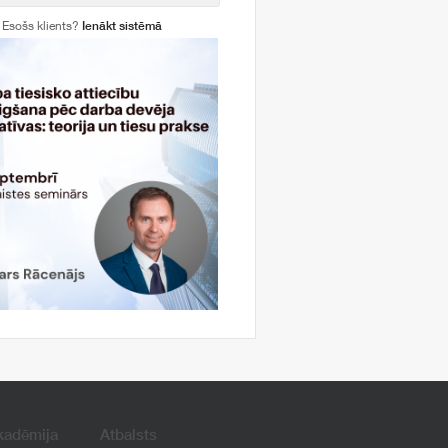
Esošs klients?
Ienākt sistēmā
kadēmija
Atbalsts