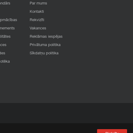
endārs
Par mums
Kontakti
apmācības
Rekvizīti
onements
Vakances
litātes
Reklāmas iespējas
nces
Privātuma politika
des
Sīkdatņu politika
iotēka