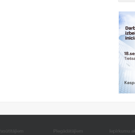
asūtītājiem
Piegādātājiem
Iepirkumu a