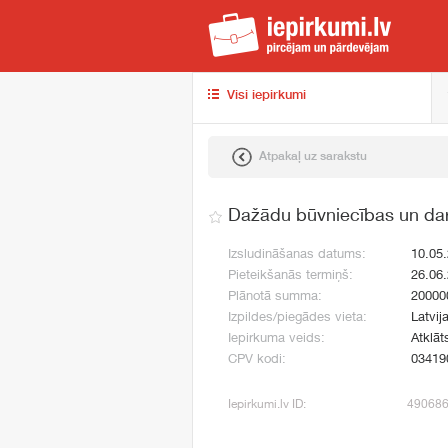
iep
Visi iepirkumi
Atpakaļ uz sarakstu
Dažādu būvniecības un dar
Izsludināšanas datums:
10.05
Pieteikšanās termiņš:
26.06
Plānotā summa:
20000
Izpildes/piegādes vieta:
Latvij
Iepirkuma veids:
Atklāt
CPV kodi:
03419
Iepirkumi.lv ID:
49068