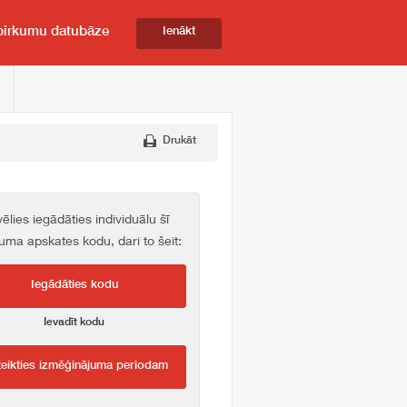
pirkumu datubāze
Ienākt
Drukāt
vēlies iegādāties individuālu šī
kuma apskates kodu, dari to šeit:
Iegādāties kodu
Ievadīt kodu
teikties izmēģinājuma periodam