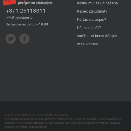
Iepirkumu izsludināšana
+371 25113311
Kāpēc izsludināt?
info@iepirkumi.lv
Kā tas darbojas?
Darba dienās 09:00 - 18:00
Kā izsludināt?
Vadība un konsultācijas
Atsauksmes
© 2007–2018 Iepirkumi.lv. Visas tiesības aizsargātas.
Informācijas pārpublicēšana bez iepirkumi.lv īpašnieka SIA Imperum atļaujas, stingri aizliegta. SIA
Imperum nenes nekādu atbildību, ja, pamatojoties uz mājas lapā atrodamo informāciju, radušies
materiāli vai citāda veida zaudējumi.