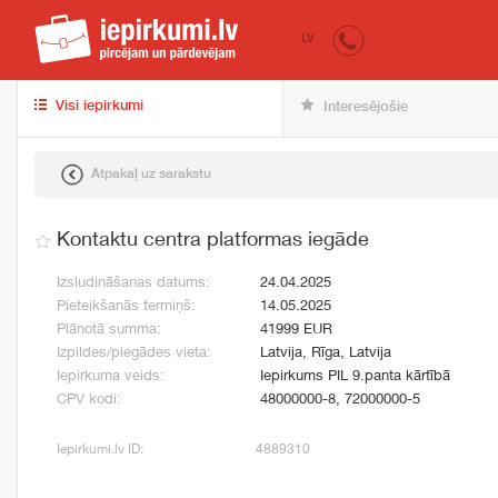
iepirkumi.lv
pir
LV
Visi iepirkumi
Interesējošie
Atpakaļ uz sarakstu
Kontaktu centra platformas iegāde
Izsludināšanas datums:
24.04.2025
Pieteikšanās termiņš:
14.05.2025
Plānotā summa:
41999 EUR
Izpildes/piegādes vieta:
Latvija, Rīga, Latvija
Iepirkuma veids:
Iepirkums PIL 9.panta kārtībā
CPV kodi:
48000000-8, 72000000-5
Iepirkumi.lv ID:
4889310