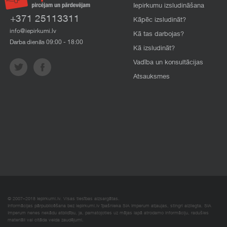
Iepirkumu izsludināšana
+371 25113311
Kāpēc izsludināt?
info@iepirkumi.lv
Kā tas darbojas?
Darba dienās 09:00 - 18:00
Kā izsludināt?
Vadība un konsultācijas
Atsauksmes
© 2007–2018 Iepirkumi.lv. Visas tiesības aizsargātas.
Informācijas pārpublicēšana bez iepirkumi.lv īpašnieka SIA Imperum atļaujas, stingri aizliegta. SIA
Imperum nenes nekādu atbildību, ja, pamatojoties uz mājas lapā atrodamo informāciju, radušies
materiāli vai citāda veida zaudējumi.