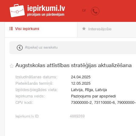
iepirkumi.lv
pir
LV
Visi iepirkumi
Interesējošie
Atpakaļ uz sarakstu
Augstskolas attīstības stratēģijas aktualizēšana
Izsludināšanas datums:
24.04.2025
Pieteikšanās termiņš:
12.05.2025
Izpildes/piegādes vieta:
Latvija, Rīga, Latvija
Iepirkuma veids:
Paziņojums par apspriedi
CPV kodi:
73000000-2, 73110000-6, 79000000-
Iepirkumi.lv ID:
4889269