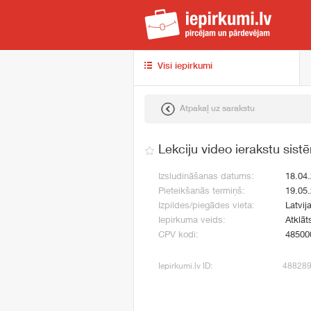
iep
Visi iepirkumi
Atpakaļ uz sarakstu
Lekciju video ierakstu sist
Izsludināšanas datums:
18.04
Pieteikšanās termiņš:
19.05
Izpildes/piegādes vieta:
Latvij
Iepirkuma veids:
Atklāt
CPV kodi:
48500
Iepirkumi.lv ID:
48828