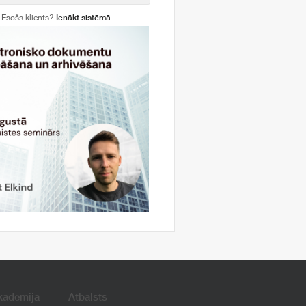
Esošs klients?
Ienākt sistēmā
kadēmija
Atbalsts