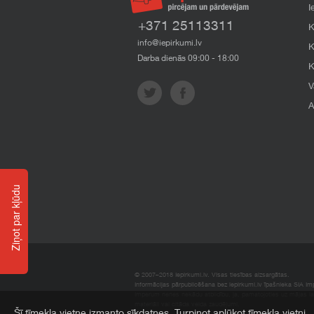
I
+371 25113311
K
info@iepirkumi.lv
K
Darba dienās 09:00 - 18:00
K
V
A
Ziņot par kļūdu
© 2007–2018 Iepirkumi.lv. Visas tiesības aizsargātas.
Informācijas pārpublicēšana bez iepirkumi.lv īpašnieka SIA Impe
Imperum nenes nekādu atbildību, ja, pamatojoties uz mājas l
materiāli vai citāda veida zaudējumi.