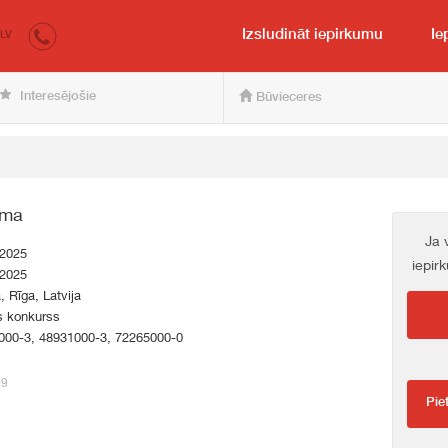
irkumi.lv
pircējam un pārdevējam
Izsludināt iepirkumu
Ie
LV
Interesējošie
Būvieceres
ēma
Ja 
.2025
iepir
.2025
a, Rīga, Latvija
s konkurss
000-3, 48931000-3, 72265000-0
99
Pie