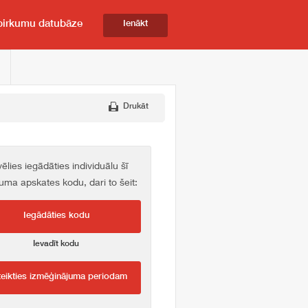
pirkumu datubāze
Ienākt
Drukāt
vēlies iegādāties individuālu šī
kuma apskates kodu, dari to šeit:
Iegādāties kodu
Ievadīt kodu
teikties izmēģinājuma periodam