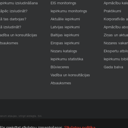
epirkumu izsludināšana
EIS monitorings
Apmācību kal
āpēc izsludināt?
Iepirkumu monitorings
Praktikumi
ā tas darbojas?
Aktuālie iepirkumi
Korporatīvās 
ā izsludināt?
Latvijas iepirkumi
Apmācību ab
adība un konsultācijas
Baltijas iepirkumi
Ziņas un aktua
tsauksmes
Eiropas iepirkumi
Nozares vaka
Nozaru katalogs
Ekspertu atbil
Iepirkumu statistika
Iepirkumu bibl
Būvieceres
Gada balva
Vadība un konsultācijas
Atsauksmes
rum atļaujas, stingri aizliegta. SIA
apā atrodamo informāciju, radušies