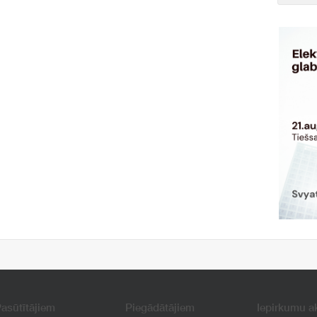
asūtītājiem
Piegādātājiem
Iepirkumu a