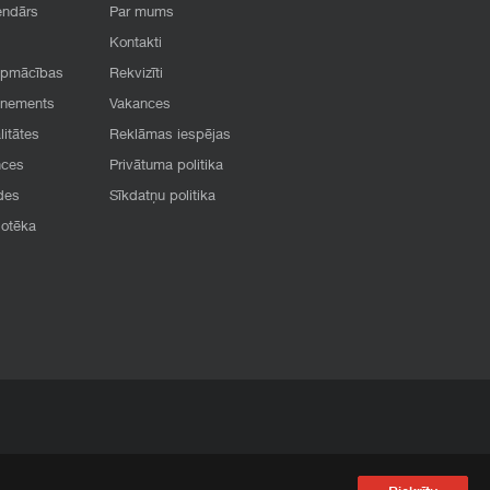
endārs
Par mums
Kontakti
apmācības
Rekvizīti
onements
Vakances
litātes
Reklāmas iespējas
nces
Privātuma politika
des
Sīkdatņu politika
iotēka