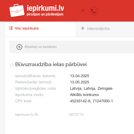
iepirkumi.lv
pir
LV
Visi iepirkumi
Interesējošie
Atpakaļ uz sarakstu
Būvuzraudzība ielas pārbūvei
Izsludināšanas datums:
13.04.2025
Pieteikšanās termiņš:
13.05.2025
Izpildes/piegādes vieta:
Latvija, Latvija, Zemgale
Iepirkuma veids:
Atklāts konkurss
CPV kodi:
45233142-6, 71247000-1
Iepirkumi.lv ID:
4873713