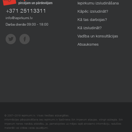
Iepirkumu izsludināšana
+371 25113311
Kāpēc izsludināt?
info@iepirkumi.lv
Kā tas darbojas?
Darba dienās 09:00 - 18:00
Kā izsludināt?
Vadība un konsultācijas
Atsauksmes
© 2007–2018 Iepirkumi.lv. Visas tiesības aizsargātas.
Informācijas pārpublicēšana bez iepirkumi.lv īpašnieka SIA Imperum atļaujas, stingri aizliegta. SIA
Imperum nenes nekādu atbildību, ja, pamatojoties uz mājas lapā atrodamo informāciju, radušies
materiāli vai citāda veida zaudējumi.