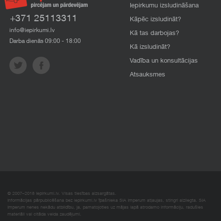
Iepirkumu izsludināšana
+371 25113311
Kāpēc izsludināt?
info@iepirkumi.lv
Kā tas darbojas?
Darba dienās 09:00 - 18:00
Kā izsludināt?
Vadība un konsultācijas
Atsauksmes
© 2007–2018 Iepirkumi.lv. Visas tiesības aizsargātas.
Informācijas pārpublicēšana bez iepirkumi.lv īpašnieka SIA Imperum atļaujas, stingri aizliegta. SIA
Imperum nenes nekādu atbildību, ja, pamatojoties uz mājas lapā atrodamo informāciju, radušies
materiāli vai citāda veida zaudējumi.