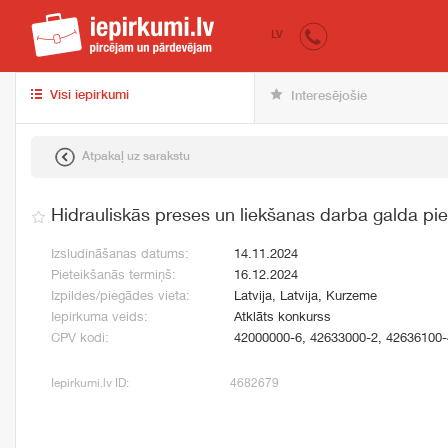
iepirkumi.lv
pir
LV
Visi iepirkumi
Interesējošie
Atpakaļ uz sarakstu
Hidrauliskās preses un liekšanas darba galda pi
Izsludināšanas datums:
14.11.2024
Pieteikšanās termiņš:
16.12.2024
Izpildes/piegādes vieta:
Latvija, Latvija, Kurzeme
Iepirkuma veids:
Atklāts konkurss
CPV kodi:
42000000-6, 42633000-2, 42636100-
Iepirkumi.lv ID:
4682679