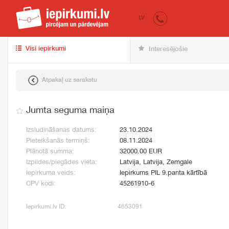
iepirkumi.lv
pir
LV
Visi iepirkumi
Interesējošie
Atpakaļ uz sarakstu
Jumta seguma maiņa
Izsludināšanas datums:
23.10.2024
Pieteikšanās termiņš:
08.11.2024
Plānotā summa:
32000.00 EUR
Izpildes/piegādes vieta:
Latvija, Latvija, Zemgale
Iepirkuma veids:
Iepirkums PIL 9.panta kārtībā
CPV kodi:
45261910-6
Iepirkumi.lv ID:
4653091