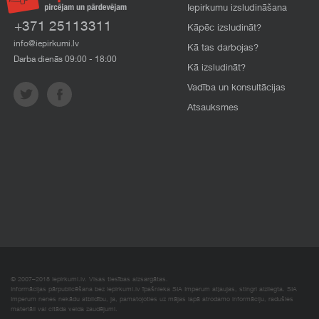
Iepirkumu izsludināšana
+371 25113311
Kāpēc izsludināt?
info@iepirkumi.lv
Kā tas darbojas?
Darba dienās 09:00 - 18:00
Kā izsludināt?
Vadība un konsultācijas
Atsauksmes
© 2007–2018 Iepirkumi.lv. Visas tiesības aizsargātas.
Informācijas pārpublicēšana bez iepirkumi.lv īpašnieka SIA Imperum atļaujas, stingri aizliegta. SIA
Imperum nenes nekādu atbildību, ja, pamatojoties uz mājas lapā atrodamo informāciju, radušies
materiāli vai citāda veida zaudējumi.