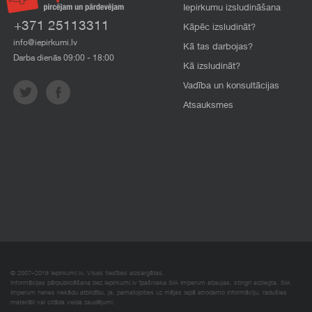
Iepirkumu izsludināšana
+371 25113311
Kāpēc izsludināt?
info@iepirkumi.lv
Kā tas darbojas?
Darba dienās 09:00 - 18:00
Kā izsludināt?
Vadība un konsultācijas
Atsauksmes
© 2007–2018 Iepirkumi.lv. Visas tiesības aizsargātas.
Informācijas pārpublicēšana bez iepirkumi.lv īpašnieka SIA Imperum atļaujas, stingri aizliegta. SIA
Imperum nenes nekādu atbildību, ja, pamatojoties uz mājas lapā atrodamo informāciju, radušies
materiāli vai citāda veida zaudējumi.