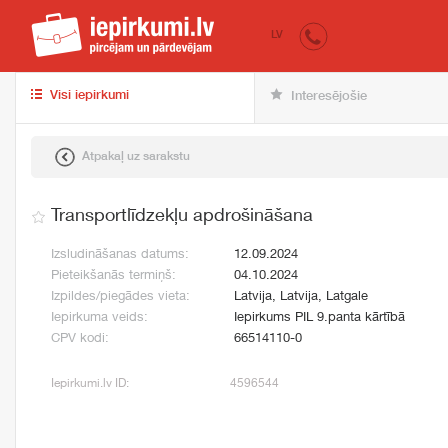
iepirkumi.lv
pir
LV
Visi iepirkumi
Interesējošie
Atpakaļ uz sarakstu
Transportlīdzekļu apdrošināšana
Izsludināšanas datums:
12.09.2024
Pieteikšanās termiņš:
04.10.2024
Izpildes/piegādes vieta:
Latvija, Latvija, Latgale
Iepirkuma veids:
Iepirkums PIL 9.panta kārtībā
CPV kodi:
66514110-0
Iepirkumi.lv ID:
4596544