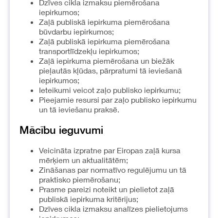
Dzīves cikla izmaksu piemērošana
iepirkumos;
Zaļā publiskā iepirkuma piemērošana
būvdarbu iepirkumos;
Zaļā publiskā iepirkuma piemērošana
transportlīdzekļu iepirkumos;
Zaļā iepirkuma piemērošana un biežāk
pieļautās kļūdas, pārpratumi tā ieviešanā
iepirkumos;
Ieteikumi veicot zaļo publisko iepirkumu;
Pieejamie resursi par zaļo publisko iepirkumu
un tā ieviešanu praksē.
Mācību ieguvumi
Veicināta izpratne par Eiropas zaļā kursa
mērķiem un aktualitātēm;
Zināšanas par normatīvo regulējumu un tā
praktisko piemērošanu;
Prasme pareizi noteikt un pielietot zaļā
publiskā iepirkuma kritērijus;
Dzīves cikla izmaksu analīzes pielietojums