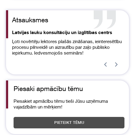
Atsauksmes
Latvijas lauku konsultāciju un izglītības centrs
Ļoti novērtēju lektores plašās zināšanas, ieinteresētību
procesu pilnveidē un aizrautību par zaļo publisko
iepirkumu. Iedvesmojošs seminārs!
Item
1
of
1
Piesaki apmācību tēmu
Piesakiet apmācību tēmu tieši Jūsu uzņēmuma
vajadzībām un mērķiem!
PIETEIKT TĒMU