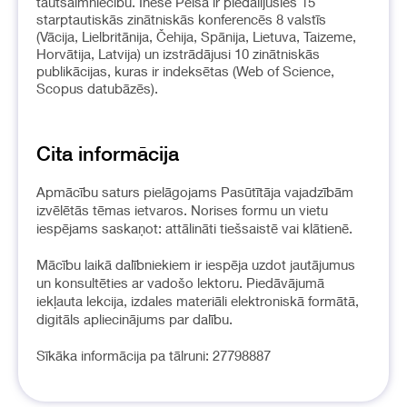
tautsaimniecību. Inese Pelša ir piedalījusies 15
starptautiskās zinātniskās konferencēs 8 valstīs
(Vācija, Lielbritānija, Čehija, Spānija, Lietuva, Taizeme,
Horvātija, Latvija) un izstrādājusi 10 zinātniskās
publikācijas, kuras ir indeksētas (Web of Science,
Scopus datubāzēs).
Cita informācija
Apmācību saturs pielāgojams Pasūtītāja vajadzībām
izvēlētās tēmas ietvaros. Norises formu un vietu
iespējams saskaņot: attālināti tiešsaistē vai klātienē.
Mācību laikā dalībniekiem ir iespēja uzdot jautājumus
un konsultēties ar vadošo lektoru. Piedāvājumā
iekļauta lekcija, izdales materiāli elektroniskā formātā,
digitāls apliecinājums par dalību.
Sīkāka informācija pa tālruni: 27798887