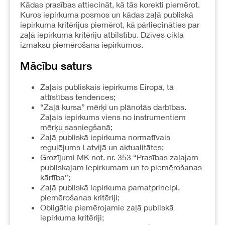
Kādas prasības attiecināt, kā tās korekti piemērot.
Kuros iepirkuma posmos un kādas zaļā publiskā
iepirkuma kritērijus piemērot, kā pārliecināties par
zaļā iepirkuma kritēriju atbilstību. Dzīves cikla
izmaksu piemērošana iepirkumos.
Mācību saturs
Zaļais publiskais iepirkums Eiropā, tā
attīstības tendences;
“Zaļā kursa” mērķi un plānotās darbības.
Zaļais iepirkums viens no instrumentiem
mērķu sasniegšanā;
Zaļā publiskā iepirkuma normatīvais
regulējums Latvijā un aktualitātes;
Grozījumi MK not. nr. 353 “Prasības zaļajam
publiskajam iepirkumam un to piemērošanas
kārtība”;
Zaļā publiskā iepirkuma pamatprincipi,
piemērošanas kritēriji;
Obligātie piemērojamie zaļā publiskā
iepirkuma kritēriji;