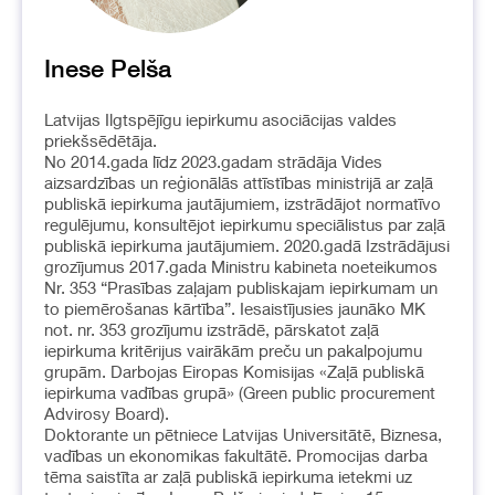
Inese Pelša
Latvijas Ilgtspējīgu iepirkumu asociācijas valdes
priekšsēdētāja.
No 2014.gada līdz 2023.gadam strādāja Vides
aizsardzības un reģionālās attīstības ministrijā ar zaļā
publiskā iepirkuma jautājumiem, izstrādājot normatīvo
regulējumu, konsultējot iepirkumu speciālistus par zaļā
publiskā iepirkuma jautājumiem. 2020.gadā Izstrādājusi
grozījumus 2017.gada Ministru kabineta noeteikumos
Nr. 353 “Prasības zaļajam publiskajam iepirkumam un
to piemērošanas kārtība”. Iesaistījusies jaunāko MK
not. nr. 353 grozījumu izstrādē, pārskatot zaļā
iepirkuma kritērijus vairākām preču un pakalpojumu
grupām. Darbojas Eiropas Komisijas «Zaļā publiskā
iepirkuma vadības grupā» (Green public procurement
Advirosy Board).
Doktorante un pētniece Latvijas Universitātē, Biznesa,
vadības un ekonomikas fakultātē. Promocijas darba
tēma saistīta ar zaļā publiskā iepirkuma ietekmi uz