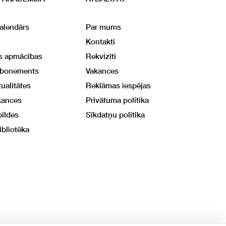
alendārs
Par mums
Kontakti
ās apmācības
Rekvizīti
abonements
Vakances
ualitātes
Reklāmas iespējas
kances
Privātuma politika
bildes
Sīkdatņu politika
ibliotēka