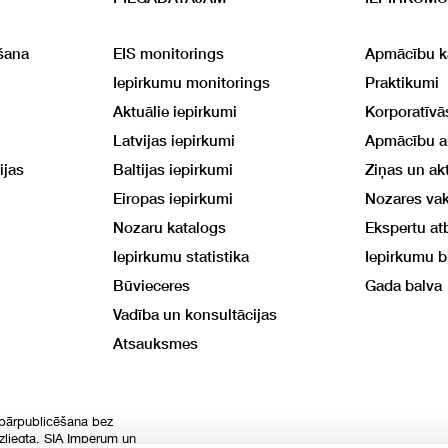
šana
EIS monitorings
Apmācību k
Iepirkumu monitorings
Praktikumi
Aktuālie iepirkumi
Korporatīv
Latvijas iepirkumi
Apmācību 
ijas
Baltijas iepirkumi
Ziņas un akt
Eiropas iepirkumi
Nozares va
Nozaru katalogs
Ekspertu at
Iepirkumu statistika
Iepirkumu b
Būvieceres
Gada balva
Vadība un konsultācijas
Atsauksmes
 pārpublicēšana bez
izliegta. SIA Imperum un