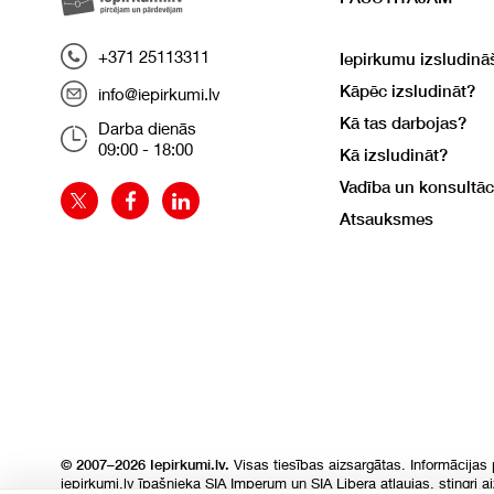
+371 25113311
Iepirkumu izsludinā
Kāpēc izsludināt?
info@iepirkumi.lv
Kā tas darbojas?
Darba dienās
09:00 - 18:00
Kā izsludināt?
Vadība un konsultāc
Atsauksmes
Visas tiesības aizsargātas. Informācijas
© 2007–2026 Iepirkumi.lv.
iepirkumi.lv īpašnieka SIA Imperum un SIA Libera atļaujas, stingri a