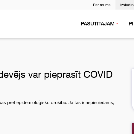
Par mums
Izsludi
PASŪTĪTĀJAM
P
devējs var pieprasīt COVID
as pret epidemioloģisko drošību. Ja tas ir nepieciešams,