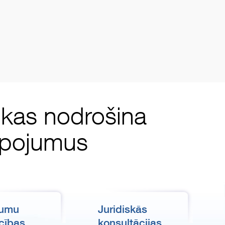
, kas nodrošina
alpojumus
kumu
Juridiskās
cības
konsultācijas