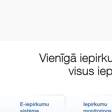
Vienīgā iepirk
visus ie
E-iepirkumu
Iepirkumu
sistēma
monitorings