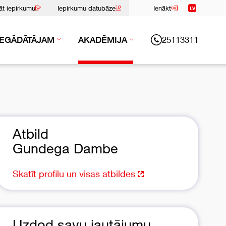
nāt iepirkumu
Iepirkumu datubāze
Ienākt
LV
25113311
IEGĀDĀTĀJAM
AKADĒMIJA
Atbild
Gundega Dambe
Skatīt profilu un visas atbildes
Uzdod savu jautājumu