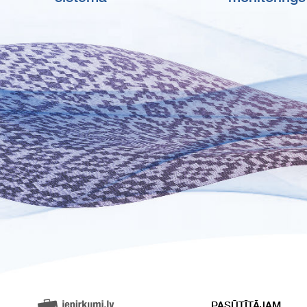
PASŪTĪTĀJAM