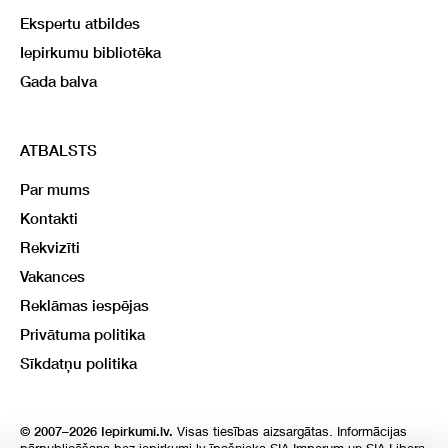
Ekspertu atbildes
Iepirkumu bibliotēka
Gada balva
ATBALSTS
Par mums
Kontakti
Rekvizīti
Vakances
Reklāmas iespējas
Privātuma politika
Sīkdatņu politika
Visas tiesības aizsargātas. Informācijas
© 2007–2026 Iepirkumi.lv.
pārpublicēšana bez iepirkumi.lv īpašnieka SIA Imperum un SIA Libera