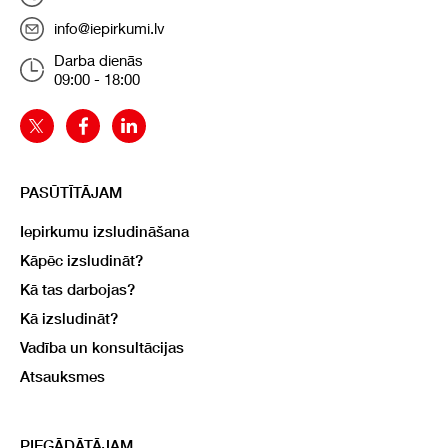
info@iepirkumi.lv
Darba dienās
09:00 - 18:00
PASŪTĪTĀJAM
Iepirkumu izsludināšana
Kāpēc izsludināt?
Kā tas darbojas?
Kā izsludināt?
Vadība un konsultācijas
Atsauksmes
PIEGĀDĀTĀJAM