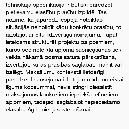
tehniskajā specifikācijā ir būtiski paredzēt
pietiekamu elastību prasību izpildē. Tas
nozīmē, ka jāparedz iespēja noteiktās
situācijās neizpildīt kādu konkrētu prasību, to
aizstājot ar citu līdzvērtīgu risinājumu. Tāpat
ieteicams strukturēt projektu pa posmiem,
kuros pēc noteikta apjoma sasniegšanas tiek
veikta nākamā posma satura pārskatīšana,
izvērtējot, kuras prasības saglabāt, mainīt vai
izslēgt. Maksājumu kontekstā lietderīgi
paredzēt finansējuma izlietojumu līdz noteiktai
līguma kopsummai, nevis stingri piesaistīt
maksājumus konkrētiem iepriekš definētiem
apjomiem, tādējādi saglabājot nepieciešamo
elastību Agile pieejas īstenošanai.