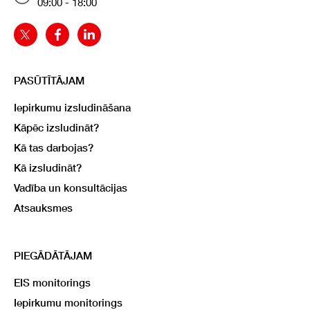
09:00 - 18:00
PASŪTĪTĀJAM
Iepirkumu izsludināšana
Kāpēc izsludināt?
Kā tas darbojas?
Kā izsludināt?
Vadība un konsultācijas
Atsauksmes
PIEGĀDĀTĀJAM
EIS monitorings
Iepirkumu monitorings