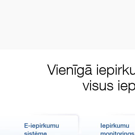
Vienīgā iepirk
visus ie
E-iepirkumu
Iepirkumu
sistēma
monitorings