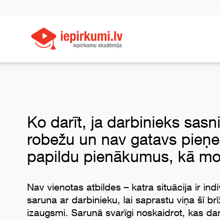
Ko darīt, ja darbinieks sas
robežu un nav gatavs pieņ
papildu pienākumus, kā mot
Nav vienotas atbildes – katra situācija ir ind
saruna ar darbinieku, lai saprastu viņa šī b
izaugsmi. Sarunā svarīgi noskaidrot, kas d