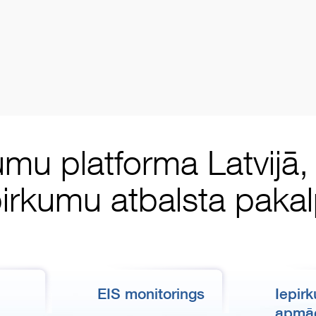
umu platforma Latvijā
pirkumu atbalsta pak
EIS monitorings
Iepir
apmā