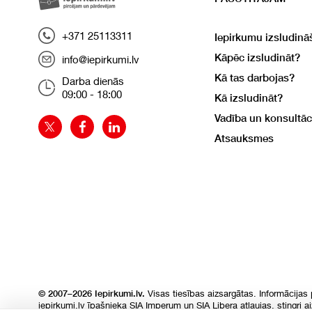
+371 25113311
Iepirkumu izsludinā
Kāpēc izsludināt?
info@iepirkumi.lv
Kā tas darbojas?
Darba dienās
09:00 - 18:00
Kā izsludināt?
Vadība un konsultāc
Atsauksmes
Visas tiesības aizsargātas. Informācijas
© 2007–2026 Iepirkumi.lv.
iepirkumi.lv īpašnieka SIA Imperum un SIA Libera atļaujas, stingri a