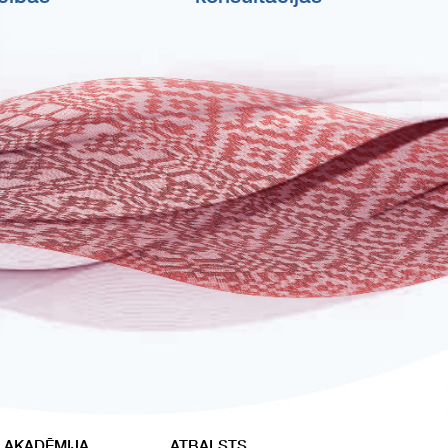
 AKADĒMIJA
ATBALSTS