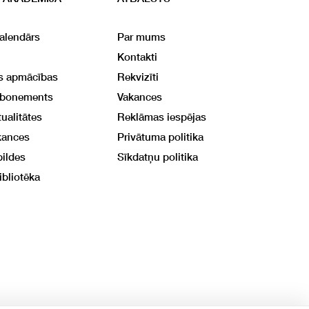
alendārs
Par mums
Kontakti
ās apmācības
Rekvizīti
abonements
Vakances
ualitātes
Reklāmas iespējas
kances
Privātuma politika
bildes
Sīkdatņu politika
ibliotēka