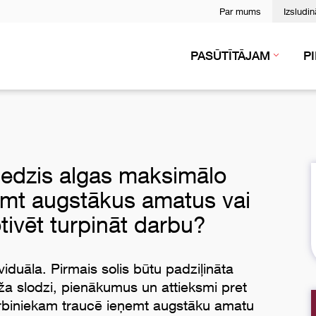
Par mums
Izsludi
PASŪTĪTĀJAM
P
niedzis algas maksimālo
emt augstākus amatus vai
ivēt turpināt darbu?
ividuāla. Pirmais solis būtu padziļināta
rīža slodzi, pienākumus un attieksmi pret
arbiniekam traucē ieņemt augstāku amatu