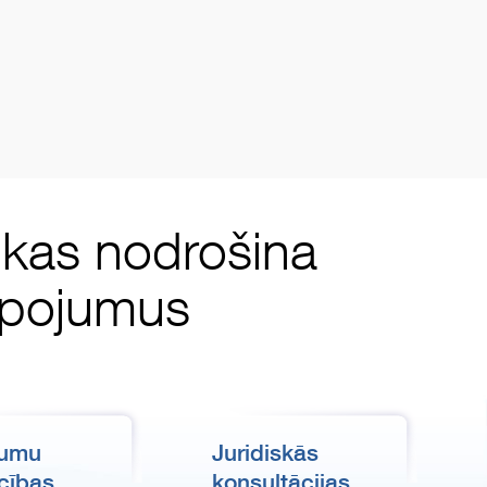
, kas nodrošina
alpojumus
kumu
Juridiskās
cības
konsultācijas