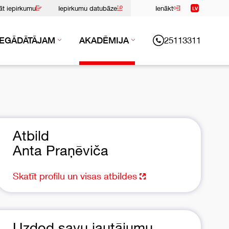
nāt iepirkumu
Iepirkumu datubāze
Ienākt
LV
25113311
IEGĀDĀTĀJAM
AKADĒMIJA
Atbild
Anta Praņēviča
Skatīt profilu un visas atbildes
Uzdod savu jautājumu