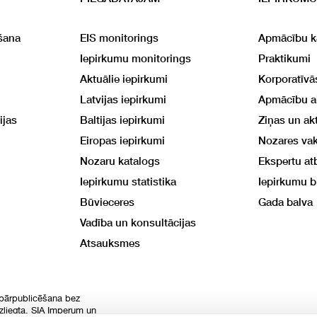
šana
EIS monitorings
Apmācību k
Iepirkumu monitorings
Praktikumi
Aktuālie iepirkumi
Korporatīv
Latvijas iepirkumi
Apmācību 
ijas
Baltijas iepirkumi
Ziņas un akt
Eiropas iepirkumi
Nozares va
Nozaru katalogs
Ekspertu at
Iepirkumu statistika
Iepirkumu b
Būvieceres
Gada balva
Vadība un konsultācijas
Atsauksmes
 pārpublicēšana bez
izliegta. SIA Imperum un