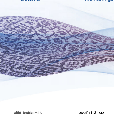
PASŪTĪTĀJAM