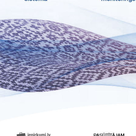
PASŪTĪTĀJAM