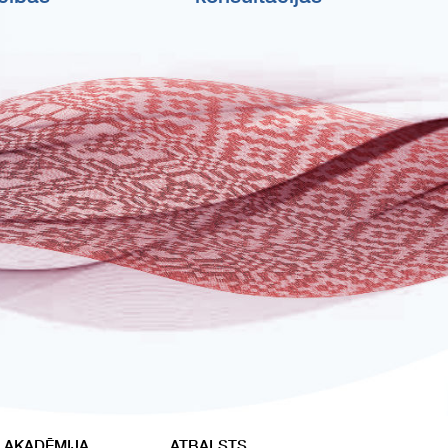
 AKADĒMIJA
ATBALSTS