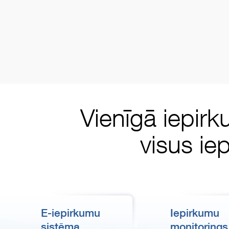
Vienīgā iepirk
visus ie
E-iepirkumu
Iepirkumu
sistēma
monitorings