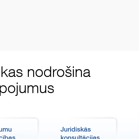
, kas nodrošina
alpojumus
kumu
Juridiskās
cības
konsultācijas