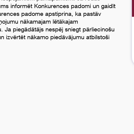
ums informēt Konkurences padomi un gaidīt
kurences padome apstiprina, ka pastāv
iņojumu nākamajam lētākajam
. Ja piegādātājs nespēj sniegt pārliecinošu
t un izvērtēt nākamo piedāvājumu atbilstoši