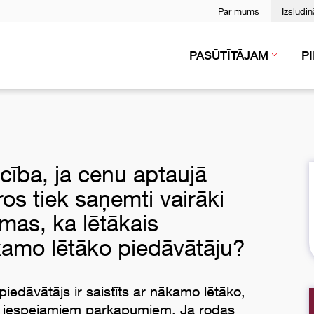
Par mums
Izsludi
PASŪTĪTĀJAM
P
ecība, ja cenu aptaujā
os tiek saņemti vairāki
mas, ka lētākais
ākamo lētāko piedāvātāju?
iedāvātājs ir saistīts ar nākamo lētāko,
par iespējamiem pārkāpumiem. Ja rodas