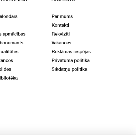
alendārs
Par mums
Kontakti
ās apmācības
Rekvizīti
abonements
Vakances
ualitātes
Reklāmas iespējas
kances
Privātuma politika
bildes
Sīkdatņu politika
ibliotēka