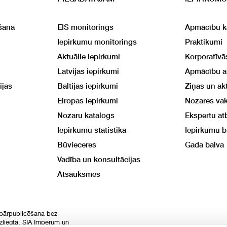
šana
EIS monitorings
Apmācību k
Iepirkumu monitorings
Praktikumi
Aktuālie iepirkumi
Korporatīv
Latvijas iepirkumi
Apmācību 
ijas
Baltijas iepirkumi
Ziņas un akt
Eiropas iepirkumi
Nozares va
Nozaru katalogs
Ekspertu at
Iepirkumu statistika
Iepirkumu b
Būvieceres
Gada balva
Vadība un konsultācijas
Atsauksmes
 pārpublicēšana bez
izliegta. SIA Imperum un