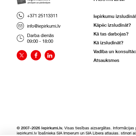
+371 25113311
Iepirkumu izsludinā
Kāpēc izsludināt?
info@iepirkumi.lv
Kā tas darbojas?
Darba dienās
09:00 - 18:00
Kā izsludināt?
Vadība un konsultāc
Atsauksmes
Visas tiesības aizsargātas. Informācijas
© 2007–2026 Iepirkumi.lv.
iepirkumi.lv īpašnieka SIA Imperum un SIA Libera atļaujas, stingri a