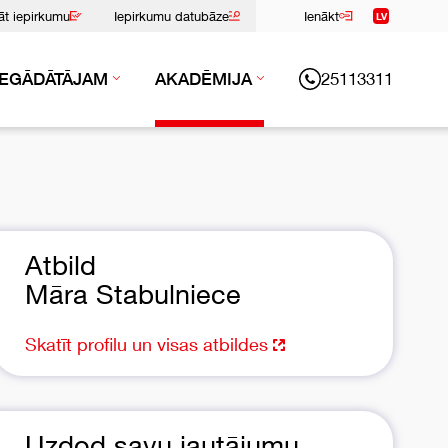
nāt iepirkumu
Iepirkumu datubāze
Ienākt
LV
25113311
IEGĀDĀTĀJAM
AKADĒMIJA
Atbild
Māra Stabulniece
Skatīt profilu un visas atbildes
Uzdod savu jautājumu