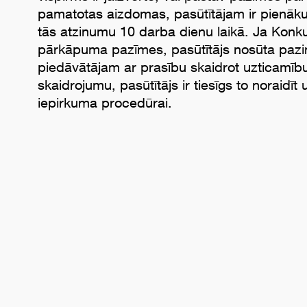
pamatotas aizdomas, pasūtītājam ir pienāk
tās atzinumu 10 darba dienu laikā. Ja Kon
pārkāpuma pazīmes, pasūtītājs nosūta paz
piedāvātājam ar prasību skaidrot uzticamību
skaidrojumu, pasūtītājs ir tiesīgs to noraidī
iepirkuma procedūrai.