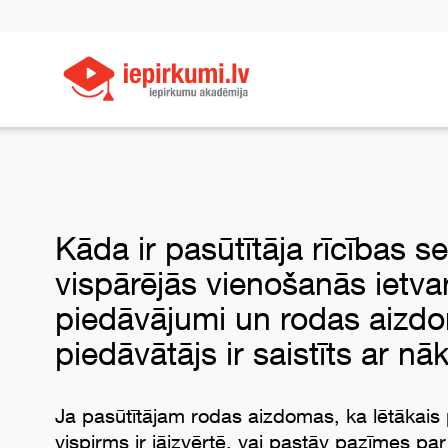
Kāda ir pasūtītāja rīcības s
vispārējās vienošanās ietvar
piedāvājumi un rodas aizdo
piedāvātājs ir saistīts ar n
Ja pasūtītājam rodas aizdomas, ka lētākais p
vispirms ir jāizvērtē, vai pastāv pazīmes 