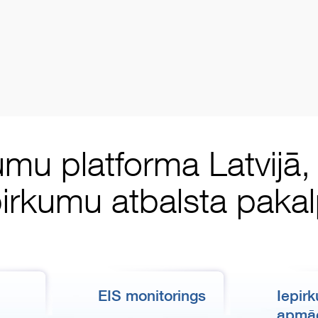
umu platforma Latvijā
pirkumu atbalsta pak
EIS monitorings
Iepir
apmā