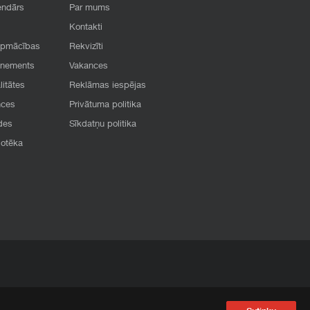
endārs
Par mums
Kontakti
apmācības
Rekvizīti
onements
Vakances
litātes
Reklāmas iespējas
nces
Privātuma politika
des
Sīkdatņu politika
iotēka