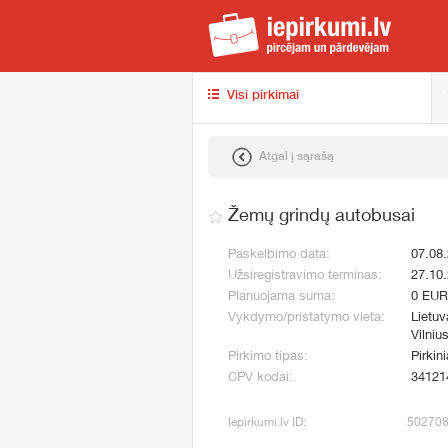
iep
Visi pirkimai
Atgal į sąrašą
Žemų grindų autobusai
Paskelbimo data:
07.08
Užsiregistravimo terminas:
27.10
Planuojama suma:
0 EUR
Vykdymo/pristatymo vieta:
Lietuv
Vilniu
Pirkimo tipas:
Pirkini
CPV kodai:
34121
Iepirkumi.lv ID:
50270