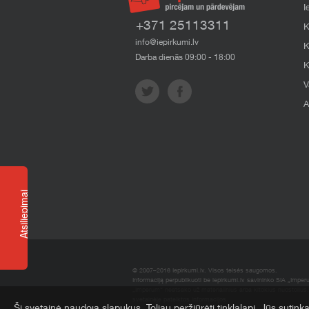
I
+371 25113311
K
info@iepirkumi.lv
K
Darba dienās 09:00 - 18:00
K
V
A
Atsiliepimai
© 2007–2016 Iepirkumi.lv. Visos teisės saugomos.
Informaciją perpublikuoti be iepirkumi.lv savininko SIA „Imper
„Imperum“ neatsako už materialinius arba kitokius nuostolius, 
svetainėje pateiktos informacijos.