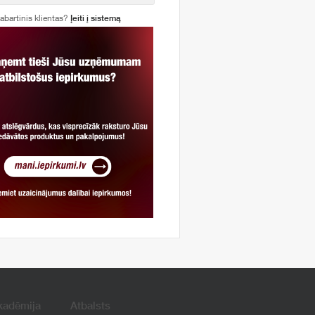
abartinis klientas?
Įeiti į sistemą
kadēmija
Atbalsts