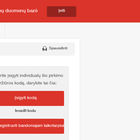
mų duomenų bazė
Įeiti
Spausdinti
rite įsigyti individualų šio pirkimo
ržiūros kodą, darykite tai čia:
Įsigyti kodą
Ievadīt kodu
egistruoti bandomajam laikotarpiui