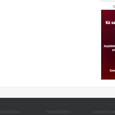
D
asūtītājiem
Piegādātājiem
Iepirkumu a