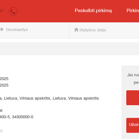
irkumi.lv
Pirkėjui ir pardavėjui
Paskelbti pirkimą
Pirki
LT
Dominantys
Statybos idėja
Jei no
.2025
pe
.2025
a, Lietuva, Vilniaus apskritis, Lietuva, Vilniaus apskritis
s
ai
400-5, 34300000-0
Užsir
80