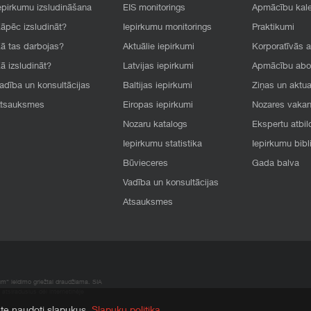
epirkumu izsludināšana
EIS monitorings
Apmācību kal
āpēc izsludināt?
Iepirkumu monitorings
Praktikumi
ā tas darbojas?
Aktuālie iepirkumi
Korporatīvās 
ā izsludināt?
Latvijas iepirkumi
Apmācību ab
adība un konsultācijas
Baltijas iepirkumi
Ziņas un aktua
tsauksmes
Eiropas iepirkumi
Nozares vaka
Nozaru katalogs
Ekspertu atbil
Iepirkumu statistika
Iepirkumu bibl
Būvieceres
Gada balva
Vadība un konsultācijas
Atsauksmes
um“ leidimo griežtai draudžiama. SIA
atsiradusius dėl internetinėje