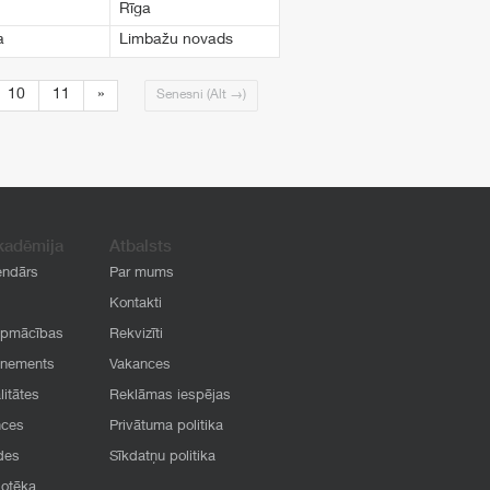
Rīga
a
Limbažu novads
10
11
»
Senesni (Alt →)
kadēmija
Atbalsts
endārs
Par mums
Kontakti
apmācības
Rekvizīti
onements
Vakances
litātes
Reklāmas iespējas
nces
Privātuma politika
des
Sīkdatņu politika
iotēka