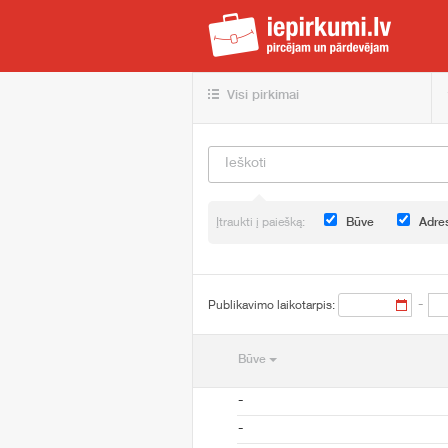
iep
Visi pirkimai
Įtraukti į paiešką:
Būve
Adre
-
Publikavimo laikotarpis:
Būve
-
-