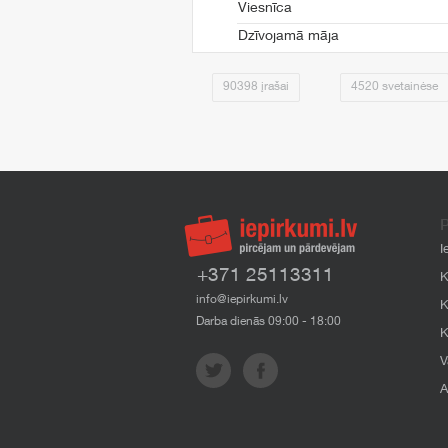
Viesnīca
Dzīvojamā māja
90398 įrašai
4520 svetainėse
P
I
+371 25113311
K
info@iepirkumi.lv
K
Darba dienās 09:00 - 18:00
K
V
A