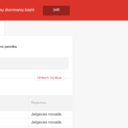
mų duomenų bazė
Įeiti
inė paieška
IŠTRINTI FILTRUS
Regionas
Jelgavas novads
Jelgavas novads