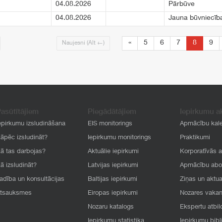
04.08.2026
Pārbūve
04.08.2026
Jauna būvniecīb
«
5
6
7
8
9
Naujesni (Alt ←)
asūtītājiem
Piegādātājiem
Iepirkumu a
epirkumu izsludināšana
EIS monitorings
Apmācību kal
āpēc izsludināt?
Iepirkumu monitorings
Praktikumi
ā tas darbojas?
Aktuālie iepirkumi
Korporatīvās 
ā izsludināt?
Latvijas iepirkumi
Apmācību ab
adība un konsultācijas
Baltijas iepirkumi
Ziņas un aktua
tsauksmes
Eiropas iepirkumi
Nozares vaka
Nozaru katalogs
Ekspertu atbil
Iepirkumu statistika
Iepirkumu bibl