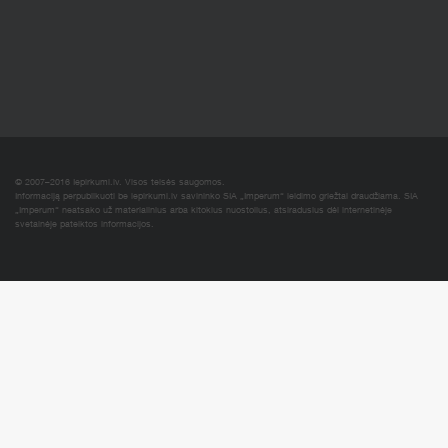
© 2007–2016 Iepirkumi.lv. Visos teisės saugomos.
Informaciją perpublikuoti be iepirkumi.lv savininko SIA „Imperum“ leidimo griežtai draudžiama. SIA
„Imperum“ neatsako už materialinius arba kitokius nuostolius, atsiradusius dėl internetinėje
svetainėje pateiktos informacijos.