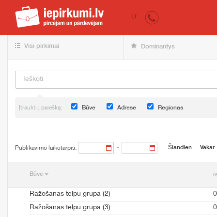
iepirkumi.lv
Pirk
LT
Visi pirkimai
Dominantys
Įtraukti į paiešką:
Būve
Adrese
Regionas
-
Šiandien
Vakar
Publikavimo laikotarpis:
Būve
r
Ražošanas telpu grupa (2)
0
Ražošanas telpu grupa (3)
0