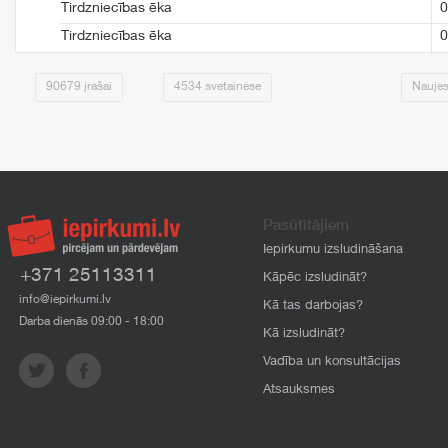
Tirdzniecības ēka
0
Tirdzniecības ēka
0
90679 įrašai
4534 svetainėse
Naujes
Pasūtītājiem
Iepirkumu izsludināšana
+371 25113311
Kāpēc izsludināt?
info@iepirkumi.lv
Kā tas darbojas?
Darba dienās 09:00 - 18:00
Kā izsludināt?
Vadība un konsultācijas
Atsauksmes