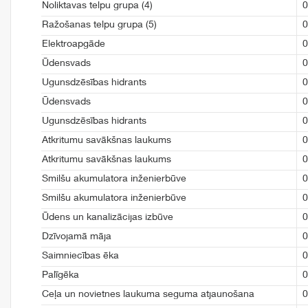
Noliktavas telpu grupa (4)
0
Ražošanas telpu grupa (5)
0
Elektroapgāde
0
Ūdensvads
0
Ugunsdzēsības hidrants
0
Ūdensvads
0
Ugunsdzēsības hidrants
0
Atkritumu savākšnas laukums
0
Atkritumu savākšnas laukums
0
Smilšu akumulatora inženierbūve
0
Smilšu akumulatora inženierbūve
0
Ūdens un kanalizācijas izbūve
0
Dzīvojamā māja
0
Saimniecības ēka
0
Palīgēka
0
Ceļa un novietnes laukuma seguma atjaunošana
0