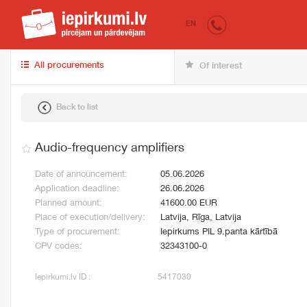
iepirkumi.lv
for 
EN
All procurements
Of interest
Back to list
Audio-frequency amplifiers
Date of announcement:
05.06.2026
Application deadline:
26.06.2026
Planned amount:
41600.00 EUR
Place of execution/delivery:
Latvija, Rīga, Latvija
Type of procurement:
Iepirkums PIL 9.panta kārtībā
CPV codes:
32343100-0
Iepirkumi.lv ID :
5417030