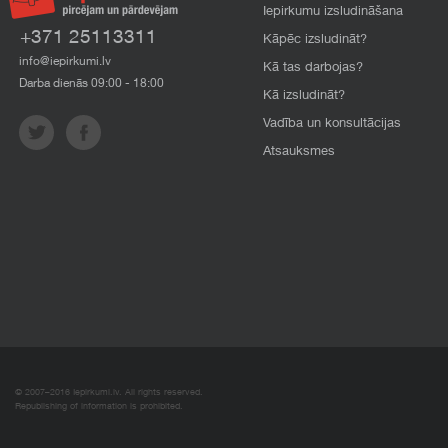
Iepirkumu izsludināšana
+371 25113311
Kāpēc izsludināt?
info@iepirkumi.lv
Kā tas darbojas?
Darba dienās 09:00 - 18:00
Kā izsludināt?
Vadība un konsultācijas
Atsauksmes
© 2007–2016 Iepirkumi.lv. All rights reserved.
Republishing of information is prohibited.