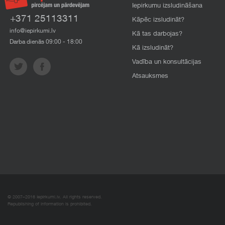
Iepirkumu izsludināšana
+371 25113311
Kāpēc izsludināt?
info@iepirkumi.lv
Kā tas darbojas?
Darba dienās 09:00 - 18:00
Kā izsludināt?
Vadība un konsultācijas
Atsauksmes
© 2007–2016 Iepirkumi.lv. All rights reserved.
Republishing of information is prohibited.