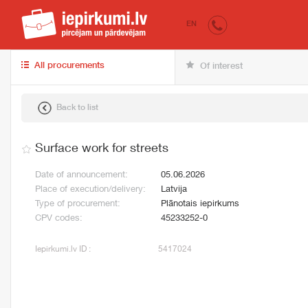
iepirkumi.lv
for 
EN
All procurements
Of interest
Back to list
Surface work for streets
Date of announcement:
05.06.2026
Place of execution/delivery:
Latvija
Type of procurement:
Plānotais iepirkums
CPV codes:
45233252-0
Iepirkumi.lv ID :
5417024