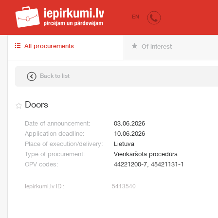
iepirkumi.lv
for 
EN
All procurements
Of interest
Back to list
Doors
Date of announcement:
03.06.2026
Application deadline:
10.06.2026
Place of execution/delivery:
Lietuva
Type of procurement:
Vienkāršota procedūra
CPV codes:
44221200-7, 45421131-1
Iepirkumi.lv ID :
5413540