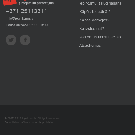
Iepirkumu izsludināšana
+371 25113311
Kāpēc izsludināt?
info@iepirkumi.lv
Kā tas darbojas?
Darba dienās 09:00 - 18:00
Kā izsludināt?
Vadība un konsultācijas
Atsauksmes
© 2007–2016 Iepirkumi.lv. All rights reserved.
Republishing of information is prohibited.