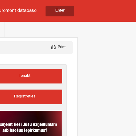
urement database
Enter
Print
Ienākt
Reģistrēties