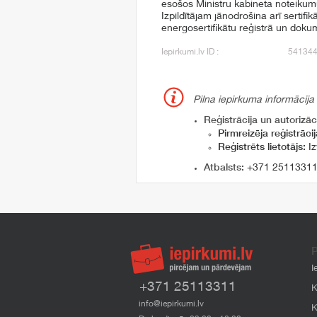
esošos Ministru kabineta noteiku
Izpildītājam jānodrošina arī sertif
energosertifikātu reģistrā un doku
Iepirkumi.lv ID :
54134
Pilna iepirkuma informācija
Reģistrācija un autorizāci
Pirmreizēja reģistrācij
Reģistrēts lietotājs:
Iz
Atbalsts:
+371 2511331
P
I
+371 25113311
K
info@iepirkumi.lv
K