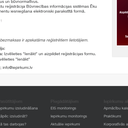
mus un būvnormatīvus.
ikātu reģistrācija Būvniecības informācijas sistēmas Ēku
mentu iesniegšana elektroniski parakstītā formā.
41
 bezmaksas ir apskatāma reģistrētiem lietotājiem.
ja:
a:
Izvēlieties "Ienākt" un aizpildiet reģistrācijas formu.
vēlieties "Ienākt"
1
;
info@iepirkumi.lv
asūtītājiem
Piegādātājiem
Iepirkumu a
epirkumu izsludināšana
EIS monitorings
Apmācību kal
āpēc izsludināt?
Iepirkumu monitorings
Praktikumi
ā tas darbojas?
Aktuālie iepirkumi
Korporatīvās 