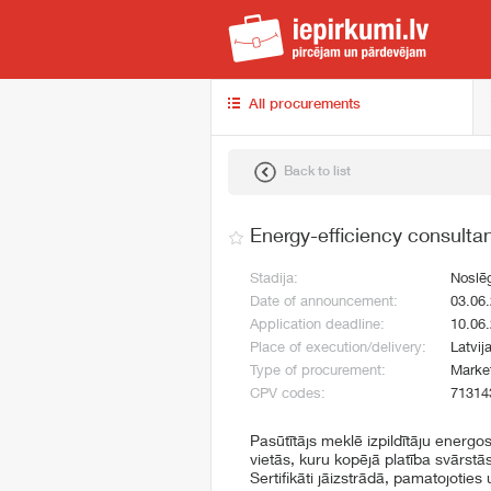
iep
All procurements
Back to list
Energy-efficiency consulta
Stadija:
Noslē
Date of announcement:
03.06
Application deadline:
10.06
Place of execution/delivery:
Latvij
Type of procurement:
Market
CPV codes:
71314
Pasūtītājs meklē izpildītāju energo
vietās, kuru kopējā platība svārstā
Sertifikāti jāizstrādā, pamatojoties