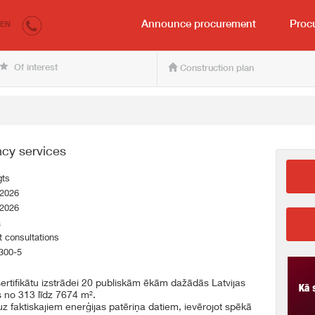
irkumi.lv
for the buyer and seller
Announce procurement
Proc
EN
Of interest
Construction plan
ncy services
gts
.2026
.2026
a
 consultations
300-5
sertifikātu izstrādei 20 publiskām ēkām dažādās Latvijas
s no 313 līdz 7674 m².
 uz faktiskajiem enerģijas patēriņa datiem, ievērojot spēkā