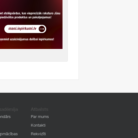
kadēmija
Atbalsts
endārs
Par mums
Kontakti
apmācības
Rekvizīti