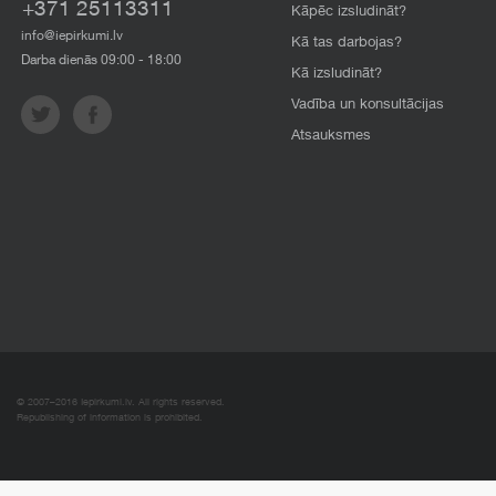
+371 25113311
Kāpēc izsludināt?
info@iepirkumi.lv
Kā tas darbojas?
Darba dienās 09:00 - 18:00
Kā izsludināt?
Vadība un konsultācijas
Atsauksmes
© 2007–2016 Iepirkumi.lv. All rights reserved.
Republishing of information is prohibited.