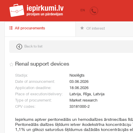
iepirkumi.lv
for 
EN
All procurements
Of interest
Back to list
Renal support devices
Stadija:
Noslēgts
Date of announcement:
03.06.2026
Application deadline:
18.06.2026
Place of execution/delivery:
Latvija, Rīga, Latvija
Type of procurement:
Market research
CPV codes:
33181000-2
Iepirkums aptver peritoneālās un hemodialīzes ārstniecības līd
Peritoneālās dialīzes šķīdumi ietver ikodekstrīna koncentrāci
1,1% un glikozi saturošus šķīdumus dažādās koncentrācijās el