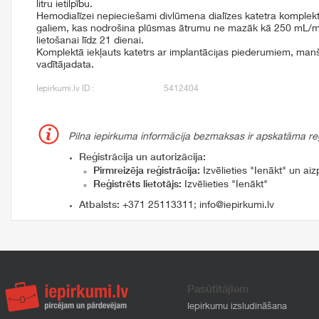
litru ietilpību.
Hemodialīzei nepieciešami divlūmena dialīzes katetra komplekti
galiem, kas nodrošina plūsmas ātrumu ne mazāk kā 250 mL/mi
lietošanai līdz 21 dienai.
Komplektā iekļauts katetrs ar implantācijas piederumiem, manše
vadītājadata.
Iepirkumi.lv ID :
5412404
Pilna iepirkuma informācija bezmaksas ir apskatāma reģi
Reģistrācija un autorizācija:
Pirmreizēja reģistrācija:
Izvēlieties "Ienākt" un aizp
Reģistrēts lietotājs:
Izvēlieties "Ienākt"
Atbalsts:
+371 25113311
;
info@iepirkumi.lv
Pasūtītājiem
Iepirkumu izsludināšana