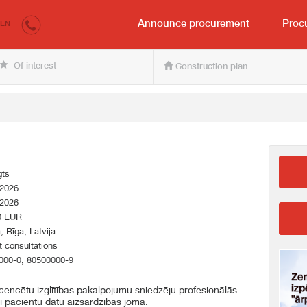
irkumi.lv
for the buyer and seller
Announce procurement
Proc
EN
Of interest
Construction plan
gts
.2026
.2026
0 EUR
a, Rīga, Latvija
 consultations
000-0, 80500000-9
cencētu izglītības pakalpojumu sniedzēju profesionālās
 pacientu datu aizsardzības jomā.