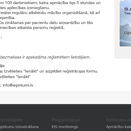
eni 100 darbiniekiem, katra apmācība ilgs 8 stundas un
ides apliecības izsniegšanu.
redzei regulāru atbilstošu mācību organizēšanā, kā arī
eejamība.
ūs zināšanas par pacientu datu aizsardzību un tiks
stniecības atbalsta personu reģistrā.
14
 bezmaksas ir apskatāma reģistrētiem lietotājiem.
ja:
a:
Izvēlieties "Ienākt" un aizpildiet reģistrācijas formu.
vēlieties "Ienākt"
1
;
info@iepirkumi.lv
asūtītājiem
Piegādātājiem
Iepirkumu a
epirkumu izsludināšana
EIS monitorings
Apmācību kal