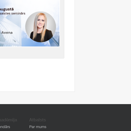
kadēmija
Atbalsts
endārs
Par mums