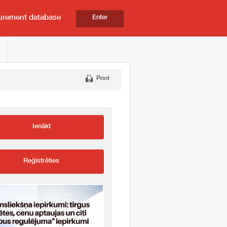
urement database
Enter
Print
Ienākt
Reģistrēties