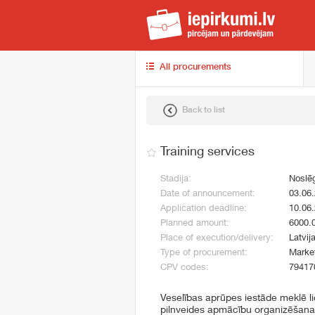
iep
All procurements
Back to list
Training services
Stadija:
Noslē
Date of announcement:
03.06
Application deadline:
10.06
Planned amount:
6000.
Place of execution/delivery:
Latvij
Type of procurement:
Market
CPV codes:
79417
Veselības aprūpes iestāde meklē li
pilnveides apmācību organizēšanai