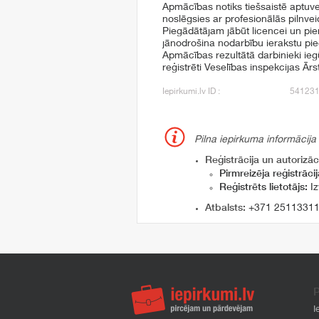
Apmācības notiks tiešsaistē aptuv
noslēgsies ar profesionālās pilnve
Piegādātājam jābūt licencei un pie
jānodrošina nodarbību ierakstu pi
Apmācības rezultātā darbinieki ieg
reģistrēti Veselības inspekcijas Ār
Iepirkumi.lv ID :
54123
Pilna iepirkuma informācija
Reģistrācija un autorizāci
Pirmreizēja reģistrācij
Reģistrēts lietotājs:
Iz
Atbalsts:
+371 2511331
P
I