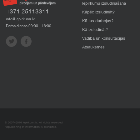
Iepirkumu izsludināšana
+371 25113311
Kāpēc izsludināt?
info@iepirkumi.lv
Kā tas darbojas?
Darba dienās 09:00 - 18:00
Kā izsludināt?
Vadība un konsultācijas
Atsauksmes
© 2007–2016 Iepirkumi.lv. All rights reserved.
Republishing of information is prohibited.