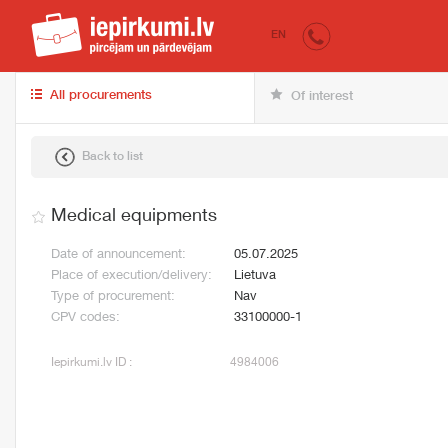
iepirkumi.lv
for 
EN
All procurements
Of interest
Back to list
Medical equipments
Date of announcement:
05.07.2025
Place of execution/delivery:
Lietuva
Type of procurement:
Nav
CPV codes:
33100000-1
Iepirkumi.lv ID :
4984006