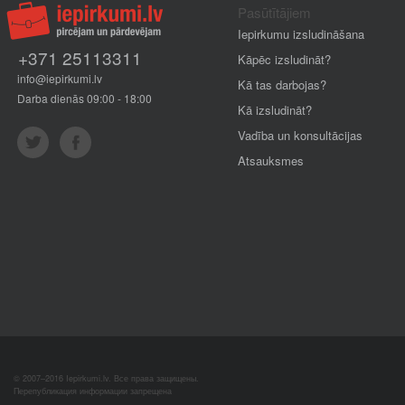
Pasūtītājiem
Iepirkumu izsludināšana
+371 25113311
Kāpēc izsludināt?
info@iepirkumi.lv
Kā tas darbojas?
Darba dienās 09:00 - 18:00
Kā izsludināt?
Vadība un konsultācijas
Atsauksmes
© 2007–2016 Iepirkumi.lv. Все права защищены.
Перепубликация информации запрещена