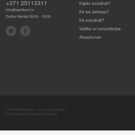
+371 25113311
Kāpēc izsludināt?
info@iepirkumi.lv
Kā tas darbojas?
Darba dienās 09:00 - 18:00
Kā izsludināt?
Vadība un konsultācijas
Atsauksmes
© 2007–2016 Iepirkumi.lv. Все права защищены.
Перепубликация информации запрещена