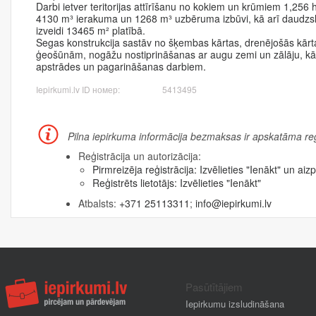
Darbi ietver teritorijas attīrīšanu no kokiem un krūmiem 1,256
4130 m³ ierakuma un 1268 m³ uzbēruma izbūvi, kā arī daudzsl
izveidi 13465 m² platībā.
Segas konstrukcija sastāv no šķembas kārtas, drenējošās kār
ģeošūnām, nogāžu nostiprināšanas ar augu zemi un zālāju, kā
apstrādes un pagarināšanas darbiem.
Iepirkumi.lv ID номер:
5413495
Pilna iepirkuma informācija bezmaksas ir apskatāma reģi
Reģistrācija un autorizācija:
Pirmreizēja reģistrācija:
Izvēlieties "Ienākt" un aizp
Reģistrēts lietotājs:
Izvēlieties "Ienākt"
Atbalsts:
+371 25113311
;
info@iepirkumi.lv
Pasūtītājiem
Iepirkumu izsludināšana