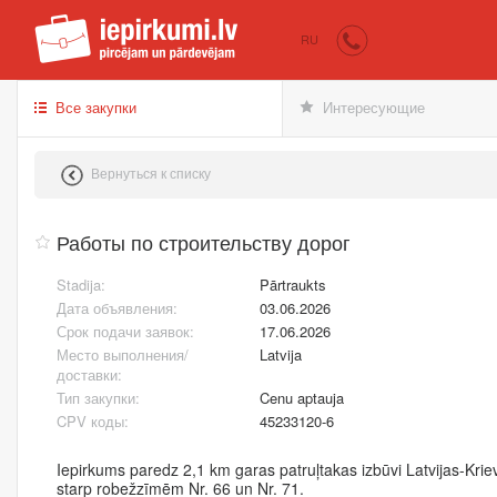
iepirkumi.lv
Пок
RU
Все закупки
Интересующие
Вернуться к списку
Работы по строительству дорог
Stadija:
Pārtraukts
Дата объявления:
03.06.2026
Срок подачи заявок:
17.06.2026
Место выполнения/
Latvija
доставки:
Тип закупки:
Cenu aptauja
CPV коды:
45233120-6
Iepirkums paredz 2,1 km garas patruļtakas izbūvi Latvijas-Kriev
starp robežzīmēm Nr. 66 un Nr. 71.