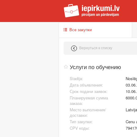
iep
Все закупки
Вернуться к списку
Услуги по обучению
Stadija:
Noslē
Дата объявления:
03.06
Срок подачи заявок:
10.06
Планируемая сумма
6000.
заказа:
Место выполнения/
Latvij
доставки:
Тип закупки:
Cenu 
CPV коды:
79417