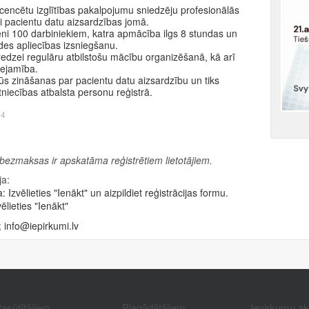
cencētu izglītības pakalpojumu sniedzēju profesionālās
 pacientu datu aizsardzības jomā.
eni 100 darbiniekiem, katra apmācība ilgs 8 stundas un
ides apliecības izsniegšanu.
redzei regulāru atbilstošu mācību organizēšanā, kā arī
eejamība.
ūs zināšanas par pacientu datu aizsardzību un tiks
stniecības atbalsta personu reģistrā.
14
 bezmaksas ir apskatāma reģistrētiem lietotājiem.
ja:
a:
Izvēlieties "Ienākt" un aizpildiet reģistrācijas formu.
ēlieties "Ienākt"
;
info@iepirkumi.lv
asūtītājiem
Piegādātājiem
Iepirkumu a