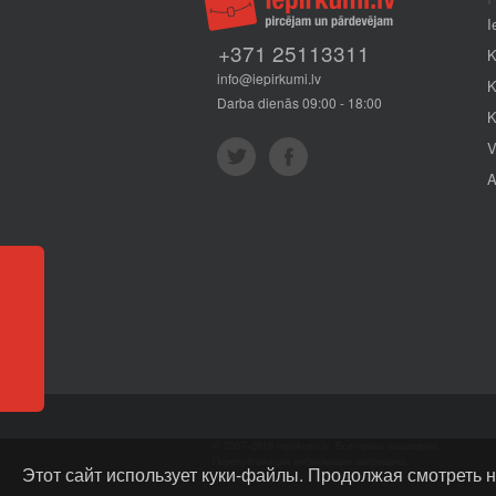
I
+371 25113311
K
info@iepirkumi.lv
K
Darba dienās 09:00 - 18:00
K
V
A
Отзывы
© 2007–2016 Iepirkumi.lv. Все права защищены.
Перепубликация информации запрещена
Этот сайт использует куки-файлы. Продолжая смотреть н