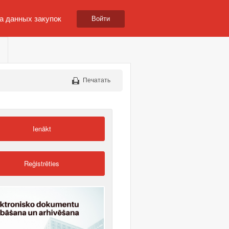
а данных закупок
Войти
Печатать
Ienākt
Reģistrēties