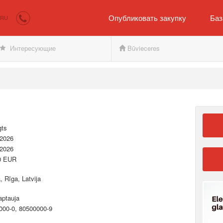
irkumi.lv
Покупателю и продавцу
Опубликовать закупку
Баз
RU
Интересующие
Būvieceres
gts
.2026
.2026
0 EUR
a, Rīga, Latvija
aptauja
000-0, 80500000-9