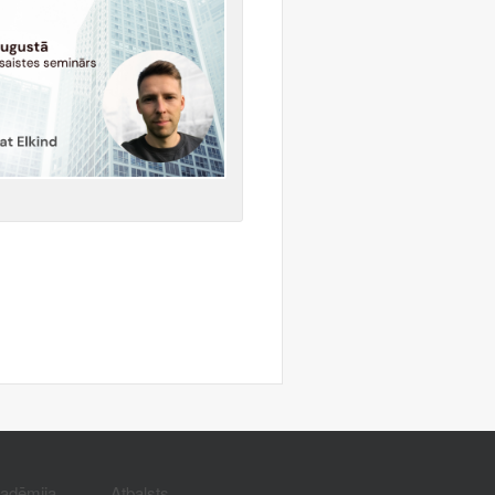
kadēmija
Atbalsts