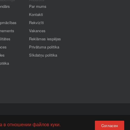
endārs
Par mums
Kontakti
apmācības
Rekvizīti
nements
Vakances
litātes
Reklāmas iespējas
nces
Privātuma politika
des
Sīkdatņu politika
iotēka
а в отношении файлов куки.
Cогласен