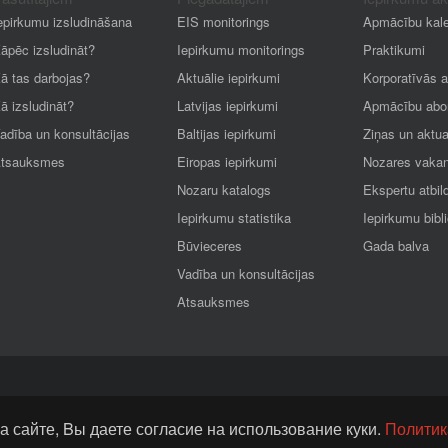
epirkumu izsludināšana
EIS monitorings
Apmācību kal
āpēc izsludināt?
Iepirkumu monitorings
Praktikumi
ā tas darbojas?
Aktuālie iepirkumi
Korporatīvās 
ā izsludināt?
Latvijas iepirkumi
Apmācību abo
adība un konsultācijas
Baltijas iepirkumi
Ziņas un aktua
tsauksmes
Eiropas iepirkumi
Nozares vaka
Nozaru katalogs
Ekspertu atbil
Iepirkumu statistika
Iepirkumu bibl
Būvieceres
Gada balva
Vadība un konsultācijas
Atsauksmes
а сайте, Bы даете согласие на использование куки.
Политик