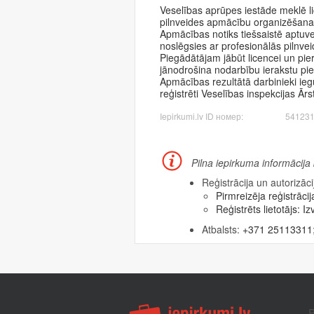
Veselības aprūpes iestāde meklē li
pilnveides apmācību organizēšanai
Apmācības notiks tiešsaistē aptuv
noslēgsies ar profesionālās pilnve
Piegādātājam jābūt licencei un pie
jānodrošina nodarbību ierakstu pi
Apmācības rezultātā darbinieki ieg
reģistrēti Veselības inspekcijas Ār
Iepirkumi.lv ID номер:
54123
Pilna iepirkuma informācija
Reģistrācija un autorizāci
Pirmreizēja reģistrācij
Reģistrēts lietotājs:
Izv
Atbalsts:
+371 25113311
P